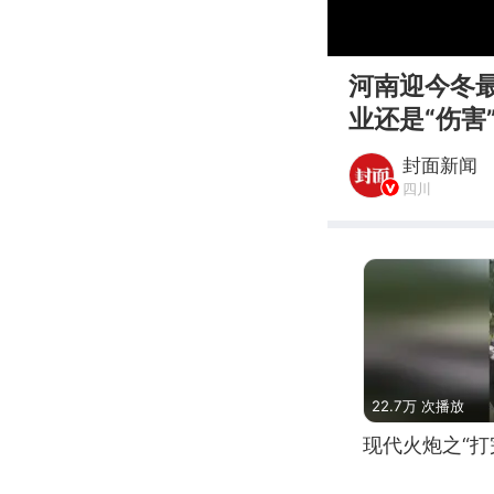
00:00
河南迎今冬
业还是“伤害
封面新闻
四川
22.7万 次播放
现代火炮之“打