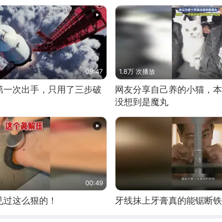
09:47
1.8万 次播放
第一次出手，只用了三步破
网友分享自己养的小猫，本
没想到是魔丸
00:49
见过这么狠的！
牙线抹上牙膏真的能锯断铁