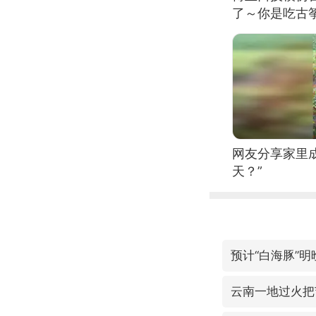
了～你是吃古筝
位考级不带古
日电讯）
网友分享家里
天？”
云南一地过火把