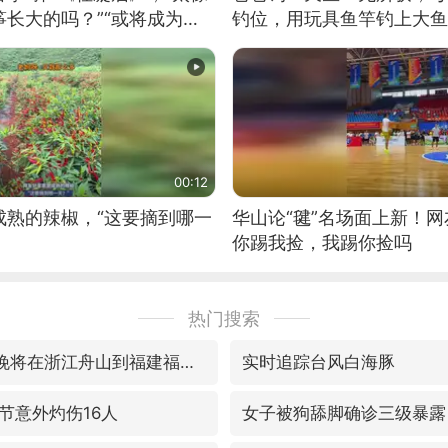
长大的吗？”“或将成为首
钓位，用玩具鱼竿钓上大鱼
筝的选手。”（来源：新华每
00:12
成熟的辣椒，“这要摘到哪一
华山论“毽”名场面上新！
你踢我捡，我踢你捡吗
热门搜索
预计“白海豚”明晚将在浙江舟山到福建福鼎一带沿海登陆
实时追踪台风白海豚
节意外灼伤16人
女子被狗舔脚确诊三级暴露