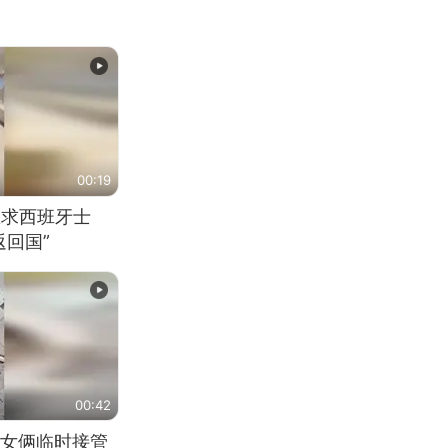
00:19
恳求西班牙士
回国”
00:42
女俩临时接管