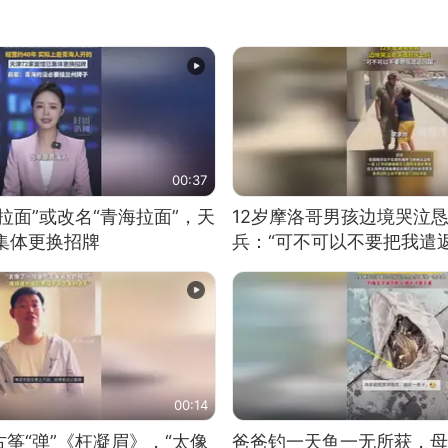
00:37
拉面”或改名“青海拉面”，天
12岁摩洛哥男孩边境哭泣
集体更换招牌
兵：“可不可以不要把我遣返
00:14
筝“弹”《枉凝眉》，“太像
爸爸钓一天鱼一无所获，母