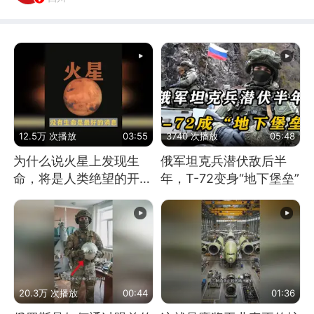
12.5万 次播放
03:55
3740 次播放
05:48
为什么说火星上发现生
俄军坦克兵潜伏敌后半
命，将是人类绝望的开
年，T-72变身“地下堡垒”
始？
20.3万 次播放
00:44
01:36