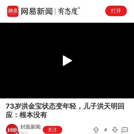
打开
Play
00:00
00:21
En
73岁洪金宝状态变年轻，儿子洪天明回
fu
应：根本没有
封面新闻
关注
4
四川