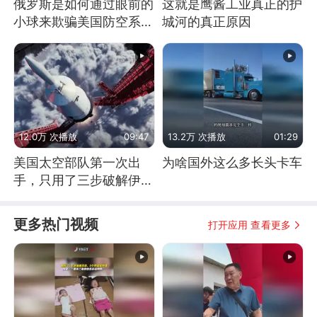
俄罗斯是如何通过眼前的
这就是鹰酱工业真正的护
小球来欺骗美国防空系统
城河的真正原因
的
12.0万 次播放
09:47
13.2万 次播放
01:29
美国太空部队第一次出
为啥国外这么多长头卡车
手，只用了三步破解伊朗
防空
更多热门视频
打开应用 查看更多