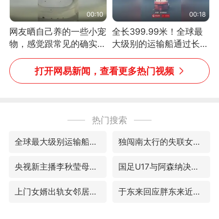
00:10
00:18
网友晒自己养的一些小宠
全长399.99米！全球最
物，感觉跟常见的确实有
大级别的运输船通过长江
些不一样
大桥这一幕，太震撼了！
打开网易新闻，查看更多热门视频
热门搜索
全球最大级别运输船通过长江大桥
独闯南太行的失联女生最后轨迹已确认
央视新主播李秋莹母校发文祝贺
国足U17与阿森纳决赛取消 并列冠军
上门女婿出轨女邻居多年被判重婚罪
于东来回应胖东来近25年老店年底关闭