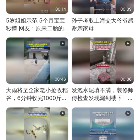
00:14
00:39
5岁姐姐示范 5个月宝宝
孙子考取上海交大爷爷感
秒懂 网友：原来二胎的
谢亲家母
快乐长这样
00:46
00:36
大雨将至全家老小抢收稻
发泡水泥填不满，装修师
谷，6分钟收完1000斤，
傅检查发现漏到楼下：出
没有一个人掉链子
风口未延伸到外墙