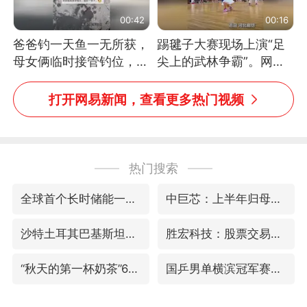
00:42
00:16
爸爸钓一天鱼一无所获，
踢毽子大赛现场上演“足
母女俩临时接管钓位，用
尖上的武林争霸”。网
玩具鱼竿钓上大鱼
友：这哪是踢毽子，分明
是武侠片现场！#睡个好
打开网易新闻，查看更多热门视频
觉
热门搜索
全球首个长时储能一体化产业园量产
中巨芯：上半年归母净利润1405.77万元
沙特土耳其巴基斯坦签署共同防务协议
胜宏科技：股票交易异常波动
“秋天的第一杯奶茶”6岁了
国乒男单横滨冠军赛全军覆没