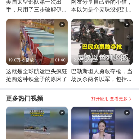
美国太空部队第一次出
网友分享自己养的小猫，
手，只用了三步破解伊朗
本以为是个灵珠没想到是
防空
魔丸
19.0万 次播放
01:40
2.0万 次播放
02:32
这就是全球航运巨头疯狂
巴勒斯坦人勇敢夺枪，当
抢购这种铁盒子的原因了
场反杀两名以军，包括一
名少校
更多热门视频
打开应用 查看更多