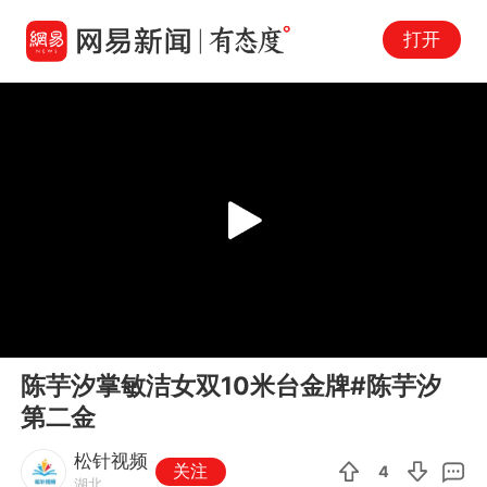
打开
Play
00:00
00:08
En
陈芋汐掌敏洁女双10米台金牌#陈芋汐
fu
第二金
松针视频
关注
4
湖北