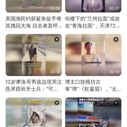
00:09
00:37
美国渔民钓获鲨鱼徒手将
你楼下的“兰州拉面”或改
其拽回大海 目击者直呼
名“青海拉面”，天津72家
震惊 （视频来源：参考
面馆已集体更换招牌
消息）
00:19
00:14
12岁摩洛哥男孩边境哭泣
博主口技模仿古
恳求西班牙士兵：“可不
筝“弹”《枉凝眉》，“太
可以不要把我遣返回国”
像了～你是吃古筝长大的
吗？”“或将成为首位考级
不带古筝的选手。”（来
源：新华每日电讯）