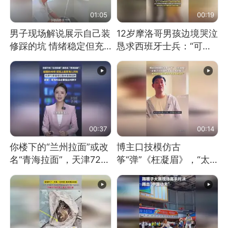
01:05
00:19
男子现场解说展示自己装
12岁摩洛哥男孩边境哭泣
修踩的坑 情绪稳定但充
恳求西班牙士兵：“可不
满无奈 每处都有精心设
可以不要把我遣返回国”
计 但每处都有瑕疵 网
友：一开始我没笑 但看
到洗手盆我没绷住
00:37
00:14
你楼下的“兰州拉面”或改
博主口技模仿古
名“青海拉面”，天津72家
筝“弹”《枉凝眉》，“太
面馆已集体更换招牌
像了～你是吃古筝长大的
吗？”“或将成为首位考级
不带古筝的选手。”（来
源：新华每日电讯）