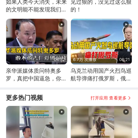
如果人类今天消失，未来
见过狠的，没见过这么狠
的文明能不能发现我们存
的！
在过？
04:32
6.7万 次播放
06:21
亲华派媒体质问特奥多
乌克兰动用国产火烈鸟巡
罗，真把中国逼急，你敢
航导弹痛打俄罗斯，俄军
不敢去仁爱礁前线？
为什么没能拦截？
更多热门视频
打开应用 查看更多