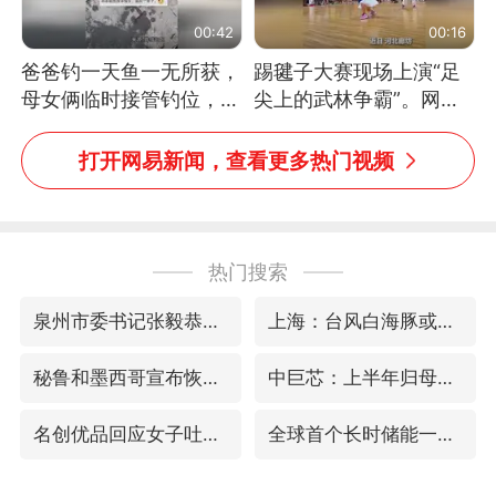
00:42
00:16
爸爸钓一天鱼一无所获，
踢毽子大赛现场上演“足
母女俩临时接管钓位，用
尖上的武林争霸”。网
玩具鱼竿钓上大鱼
友：这哪是踢毽子，分明
是武侠片现场！#睡个好
打开网易新闻，查看更多热门视频
觉
热门搜索
泉州市委书记张毅恭被查
上海：台风白海豚或将带来龙卷风
秘鲁和墨西哥宣布恢复外交关系
中巨芯：上半年归母净利润1405.77万元
名创优品回应女子吐槽内裤质量差
全球首个长时储能一体化产业园量产