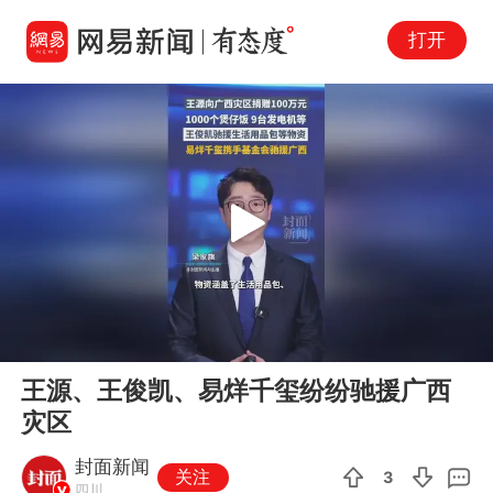
打开
Play
00:00
00:29
En
王源、王俊凯、易烊千玺纷纷驰援广西
fu
灾区
封面新闻
关注
3
四川