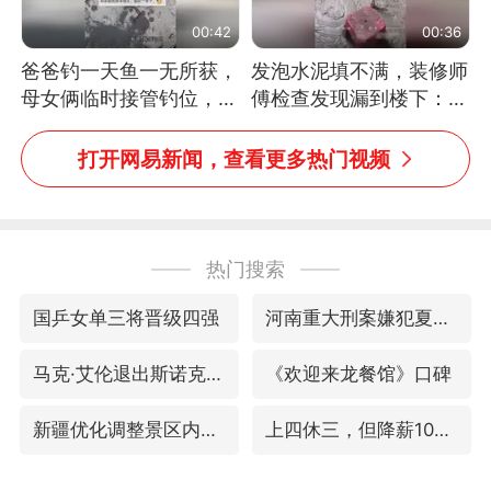
00:42
00:36
爸爸钓一天鱼一无所获，
发泡水泥填不满，装修师
母女俩临时接管钓位，用
傅检查发现漏到楼下：出
玩具鱼竿钓上大鱼
风口未延伸到外墙
打开网易新闻，查看更多热门视频
热门搜索
国乒女单三将晋级四强
河南重大刑案嫌犯夏某钢落网
马克·艾伦退出斯诺克中国公开赛
《欢迎来龙餐馆》口碑
新疆优化调整景区内自驾服务费
上四休三，但降薪1000元，你接受吗？