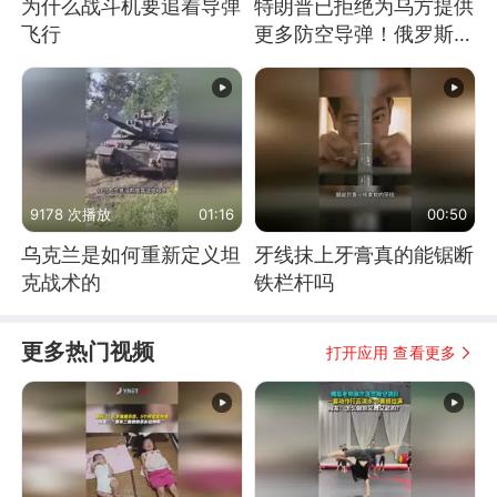
为什么战斗机要追着导弹
特朗普已拒绝为乌方提供
飞行
更多防空导弹！俄罗斯抓
住窗口期猛炸基辅
9178 次播放
01:16
00:50
乌克兰是如何重新定义坦
牙线抹上牙膏真的能锯断
克战术的
铁栏杆吗
更多热门视频
打开应用 查看更多