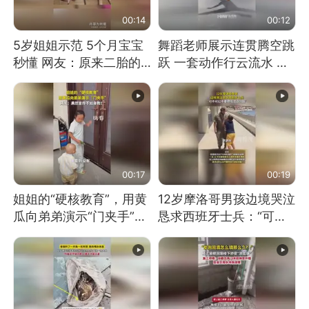
00:14
00:12
5岁姐姐示范 5个月宝宝
舞蹈老师展示连贯腾空跳
秒懂 网友：原来二胎的
跃 一套动作行云流水 节
快乐长这样
奏感拉满 网友：怎么做
到又舞又武的？
00:17
00:19
姐姐的“硬核教育”，用黄
12岁摩洛哥男孩边境哭泣
瓜向弟弟演示“门夹手”，
恳求西班牙士兵：“可不
网友：果然言传不如身
可以不要把我遣返回国”
教！