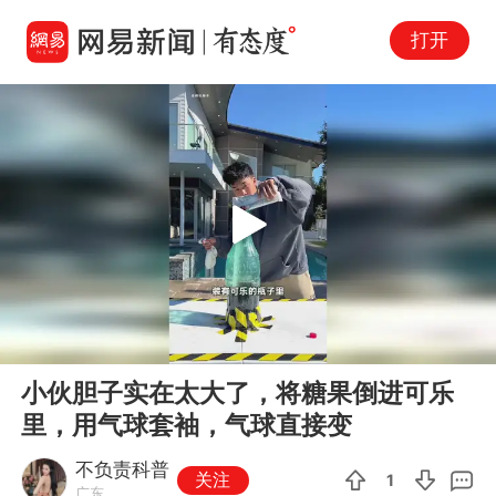
打开
Play
00:00
00:44
En
小伙胆子实在太大了，将糖果倒进可乐
fu
里，用气球套袖，气球直接变
不负责科普
关注
1
广东