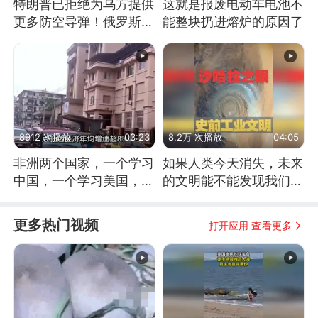
特朗普已拒绝为乌方提供
这就是报废电动车电池不
更多防空导弹！俄罗斯抓
能整块扔进熔炉的原因了
住窗口期猛炸基辅
8912 次播放
03:23
8.2万 次播放
04:05
非洲两个国家，一个学习
如果人类今天消失，未来
中国，一个学习美国，结
的文明能不能发现我们存
果怎么样了？
在过？
更多热门视频
打开应用 查看更多