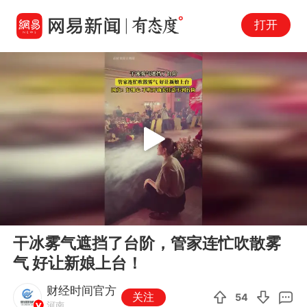
打开
Play
00:00
00:11
En
干冰雾气遮挡了台阶，管家连忙吹散雾
fu
气 好让新娘上台！
财经时间官方
关注
54
河南