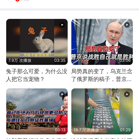
7.9万 次播放
03:35
03:06
兔子那么可爱，为什么没
局势真的变了，乌克兰念
人把它当宠物？
了俄罗斯的稿子，普京说
战胜自己就是胜利
03:13
19.7万 次播放
01:29