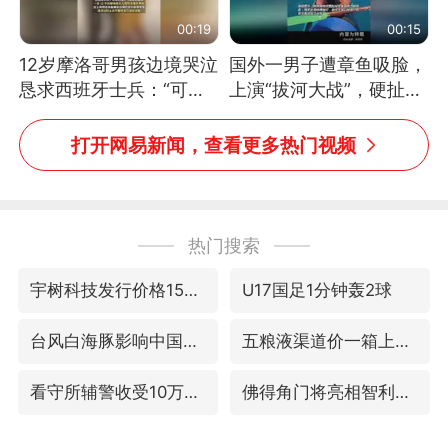
00:19
00:15
12岁摩洛哥男孩边境哭泣
国外一男子遭章鱼吸脸，
恳求西班牙士兵：“可不
上演“拔河大战”，硬扯加
可以不要把我遣返回国”
铁棒敲打方才挣脱
打开网易新闻，查看更多热门视频
热门搜索
宇树科技发行价格150.80元/股
U17国足1分钟轰2球
台风白海豚影响中国已成定局
五粮液渠道价一箱上涨近百元
看守所辅警收受10万获刑1年
佛得角门将亮相智利俱乐部主场