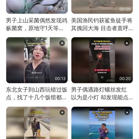
00:22
00:09
男子上山采菌偶然发现鸡
美国渔民钓获鲨鱼徒手将
枞菌窝，原地守1天等它
其拽回大海 目击者直呼
长大：挖了140多朵
震惊 （视频来源：参考
消息）
00:13
00:20
东北女子到山西玩错过饭
男子偶遇路灯螺丝发红
点，找了十几个饭馆都没
以为是小灯 却发现能点
开门：午休到几点
燃香烟 当事人：已报警
处理