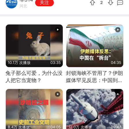
关注
2
河北
10.1万 次播放
03:35
04:35
兔子那么可爱，为什么没
封锁海峡不管用了？伊朗
人把它当宠物？
媒体罕见反思：中国到底
是不是在"拆台"
8.4万 次播放
04:05
12.0万 次播放
09:47