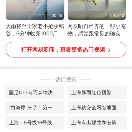
00:46
00:10
大雨将至全家老小抢收稻
网友晒自己养的一些小宠
谷，6分钟收完1000斤，
物，感觉跟常见的确实有
没有一个人掉链子
些不一样
打开网易新闻，查看更多热门视频
热门搜索
国足U17与阿森纳决赛取消 并列冠军
上海暴雨红色预警
“白海豚”来了！第一批飞机已绑好
上海轨交全网络地面高架区段限速运行
上海：5号线16号线浦江线全线停运
上海有出现龙卷潜势