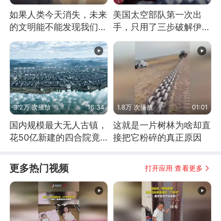
如果人类今天消失，未来
美国太空部队第一次出
的文明能不能发现我们存
手，只用了三步破解伊朗
在过？
防空
3.2万 次播放
16:34
1.8万 次播放
01:01
国内规模最大无人古镇，
这就是一片树林为啥却直
花50亿新建的四合院竟
接把它粉碎的真正原因
没人住，发生了啥
更多热门视频
打开应用 查看更多