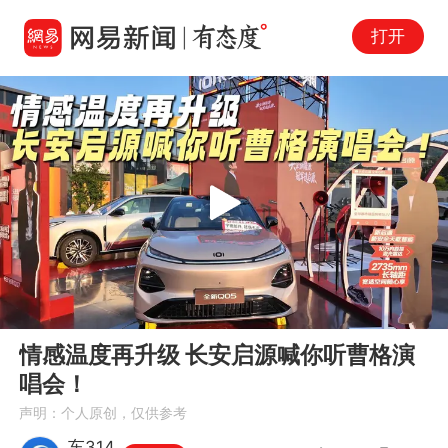
打开
Play
00:00
01:24
En
情感温度再升级 长安启源喊你听曹格演
fu
唱会！
声明：个人原创，仅供参考
车314