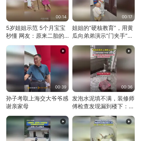
00:14
00:17
5岁姐姐示范 5个月宝宝
姐姐的“硬核教育”，用黄
秒懂 网友：原来二胎的
瓜向弟弟演示“门夹手”，
快乐长这样
网友：果然言传不如身
教！
00:39
00:36
孙子考取上海交大爷爷感
发泡水泥填不满，装修师
谢亲家母
傅检查发现漏到楼下：出
风口未延伸到外墙