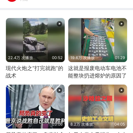
22.4万 次播放
00:52
19.6万 次播放
01:29
现代火炮之“打完就跑”的
这就是报废电动车电池不
战术
能整块扔进熔炉的原因了
03:06
8.2万 次播放
04:05