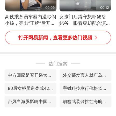
00:09
00:12
高铁乘务员车厢内遇吵闹
女孩门后蹲守想吓姥爷
小孩，亮出“王牌”后开启
姥爷一眼看穿却配合演出
一键静音
网友：姥爷的演技我打满
分
打开网易新闻，查看更多热门视频
热门搜索
中方回应是否开采太平洋海底稀土资源
外交部发言人就广岛核爆81周年等答记者问
80后女柜员逆袭成4200亿银行副行长
宇树科技发行价格150.80元/股
台风白海豚影响中国已成定局
胡塞武装袭扰红海航运行动升级