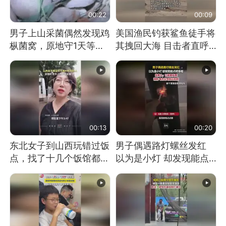
00:22
00:09
男子上山采菌偶然发现鸡
美国渔民钓获鲨鱼徒手将
枞菌窝，原地守1天等它
其拽回大海 目击者直呼
长大：挖了140多朵
震惊 （视频来源：参考
消息）
00:13
00:20
东北女子到山西玩错过饭
男子偶遇路灯螺丝发红
点，找了十几个饭馆都没
以为是小灯 却发现能点
开门：午休到几点
燃香烟 当事人：已报警
处理