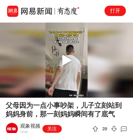
打开
Play
00:00
00:10
En
父母因为一点小事吵架，儿子立刻站到
fu
妈妈身前，那一刻妈妈瞬间有了底气
观象视频
关注
29
河南