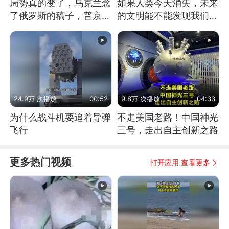
局势真的变了，乌克兰念
如果人类今天消失，未来
了俄罗斯的稿子，普京说
的文明能不能发现我们存
战胜自己就是胜利
在过？
24.9万 次播放
00:52
9.8万 次播放
04:33
为什么战斗机要追着导弹
不走美国老路！中国神光
飞行
三号，走出自主创新之路
更多热门视频
打开应用 查看更多