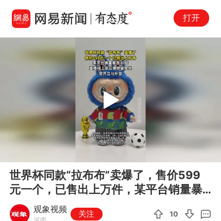
打开
Play
00:00
00:12
En
世界杯同款“拉布布”卖爆了，售价599
fu
元一个，已售出上万件，某平台销量暴
涨30倍，直播间上架后很快被
观象视频
关注
10
河南