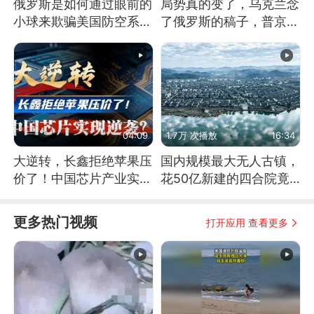
俄罗斯是如何通过眼前的
局势真的变了，乌克兰念
小球来欺骗美国防空系统
了俄罗斯的稿子，普京说
的
战胜自己就是胜利
04:09
1.7万 次播放
16:34
大逆转，长鑫拒绝苹果压
国内规模最大无人古镇，
价了！中国芯片产业实现
花50亿新建的四合院竟
怎样的逆袭？
没人住，发生了啥
更多热门视频
打开应用 查看更多