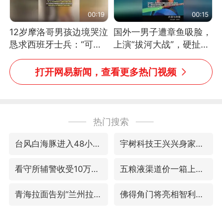
00:19
00:15
12岁摩洛哥男孩边境哭泣
国外一男子遭章鱼吸脸，
恳求西班牙士兵：“可不
上演“拔河大战”，硬扯加
可以不要把我遣返回国”
铁棒敲打方才挣脱
打开网易新闻，查看更多热门视频
热门搜索
台风白海豚进入48小时警戒线
宇树科技王兴兴身家有望超200亿元
看守所辅警收受10万获刑1年
五粮液渠道价一箱上涨近百元
青海拉面告别“兰州拉面”
佛得角门将亮相智利俱乐部主场