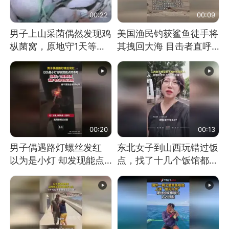
00:22
00:09
男子上山采菌偶然发现鸡
美国渔民钓获鲨鱼徒手将
枞菌窝，原地守1天等它
其拽回大海 目击者直呼
长大：挖了140多朵
震惊 （视频来源：参考
消息）
00:20
00:13
男子偶遇路灯螺丝发红
东北女子到山西玩错过饭
以为是小灯 却发现能点
点，找了十几个饭馆都没
燃香烟 当事人：已报警
开门：午休到几点
处理