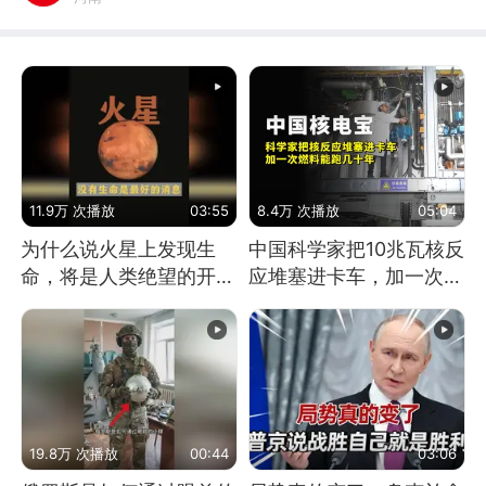
11.9万 次播放
03:55
8.4万 次播放
05:04
为什么说火星上发现生
中国科学家把10兆瓦核反
命，将是人类绝望的开
应堆塞进卡车，加一次燃
始？
料能跑几十年
19.8万 次播放
00:44
03:06