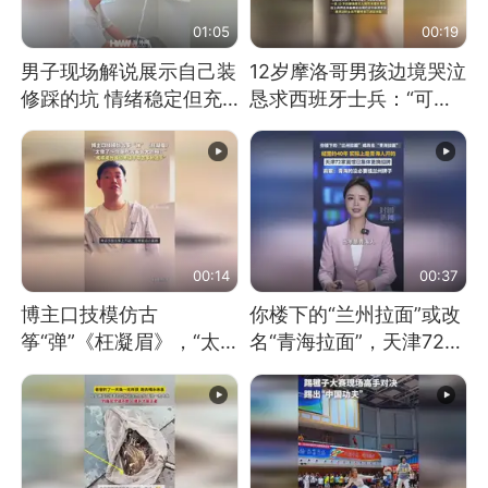
01:05
00:19
男子现场解说展示自己装
12岁摩洛哥男孩边境哭泣
修踩的坑 情绪稳定但充
恳求西班牙士兵：“可不
满无奈 每处都有精心设
可以不要把我遣返回国”
计 但每处都有瑕疵 网
友：一开始我没笑 但看
到洗手盆我没绷住
00:14
00:37
博主口技模仿古
你楼下的“兰州拉面”或改
筝“弹”《枉凝眉》，“太
名“青海拉面”，天津72家
像了～你是吃古筝长大的
面馆已集体更换招牌
吗？”“或将成为首位考级
不带古筝的选手。”（来
源：新华每日电讯）