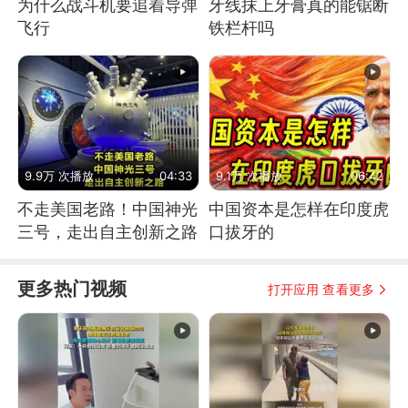
为什么战斗机要追着导弹
牙线抹上牙膏真的能锯断
飞行
铁栏杆吗
9.9万 次播放
04:33
9.1万 次播放
06:42
不走美国老路！中国神光
中国资本是怎样在印度虎
三号，走出自主创新之路
口拔牙的
更多热门视频
打开应用 查看更多