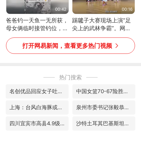
00:42
00:16
爸爸钓一天鱼一无所获，
踢毽子大赛现场上演“足
母女俩临时接管钓位，用
尖上的武林争霸”。网
玩具鱼竿钓上大鱼
友：这哪是踢毽子，分明
是武侠片现场！#睡个好
打开网易新闻，查看更多热门视频
觉
热门搜索
名创优品回应女子吐槽内裤质量差
中国女篮70-67险胜尼日利亚女篮
上海：台风白海豚或将带来龙卷风
泉州市委书记张毅恭被查
四川宜宾市高县4.9级地震致1人死亡
沙特土耳其巴基斯坦签署共同防务协议