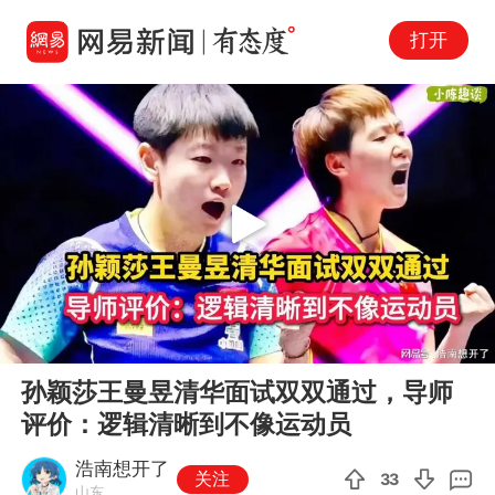
打开
Play
00:00
04:11
En
孙颖莎王曼昱清华面试双双通过，导师
fu
评价：逻辑清晰到不像运动员
浩南想开了
关注
33
山东