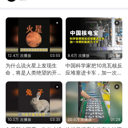
12.4万 次播放
03:55
8.6万 次播放
05:04
为什么说火星上发现生
中国科学家把10兆瓦核反
命，将是人类绝望的开
应堆塞进卡车，加一次燃
始？
料能跑几十年
10.0万 次播放
03:35
20.0万 次播放
01:29