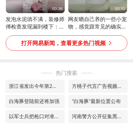
00:36
00:10
发泡水泥填不满，装修师
网友晒自己养的一些小宠
傅检查发现漏到楼下：出
物，感觉跟常见的确实有
风口未延伸到外墙
些不一样
打开网易新闻，查看更多热门视频
热门搜索
浙江省发出今年第2号指挥长令
方桃子代言广告视频已下架
白海豚登陆前还将加强
“白海豚”最新位置公布
以军士兵把枪口对准中国记者
河南警方公开征集黑恶犯罪线索