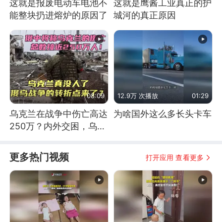
这就是报废电动车电池不
这就是鹰酱工业真正的护
能整块扔进熔炉的原因了
城河的真正原因
08:09
12.9万 次播放
01:29
乌克兰在战争中伤亡高达
为啥国外这么多长头卡车
250万？内外交困，乌克
兰这下真没人了！
更多热门视频
打开应用 查看更多