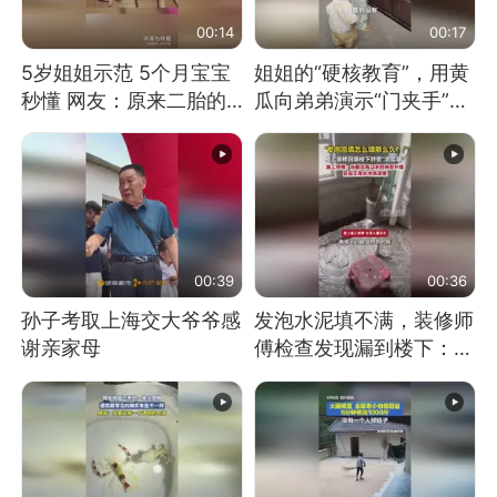
00:14
00:17
5岁姐姐示范 5个月宝宝
姐姐的“硬核教育”，用黄
秒懂 网友：原来二胎的
瓜向弟弟演示“门夹手”，
快乐长这样
网友：果然言传不如身
教！
00:39
00:36
孙子考取上海交大爷爷感
发泡水泥填不满，装修师
谢亲家母
傅检查发现漏到楼下：出
风口未延伸到外墙