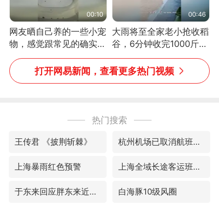
00:10
00:46
网友晒自己养的一些小宠
大雨将至全家老小抢收稻
物，感觉跟常见的确实有
谷，6分钟收完1000斤，
些不一样
没有一个人掉链子
打开网易新闻，查看更多热门视频
热门搜索
王传君 《披荆斩棘》
杭州机场已取消航班388架次
上海暴雨红色预警
上海全域长途客运班次全部停运
于东来回应胖东来近25年老店年底关闭
白海豚10级风圈