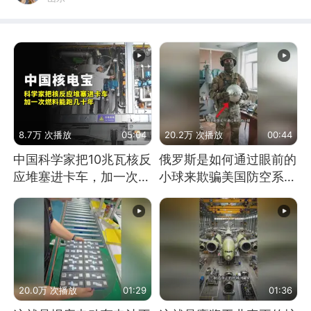
8.7万 次播放
05:04
20.2万 次播放
00:44
中国科学家把10兆瓦核反
俄罗斯是如何通过眼前的
应堆塞进卡车，加一次燃
小球来欺骗美国防空系统
料能跑几十年
的
20.0万 次播放
01:29
01:36