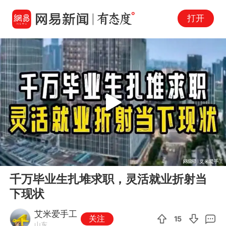
打开
Play
00:00
08:34
En
千万毕业生扎堆求职，灵活就业折射当
fu
下现状
艾米爱手工
关注
15
山东