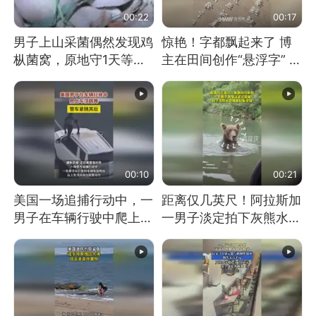
00:22
00:17
男子上山采菌偶然发现鸡
惊艳！字都飘起来了 博
枞菌窝，原地守1天等它
主在田间创作“悬浮字” 网
长大：挖了140多朵
友：真·裸眼3D！
00:10
00:21
美国一场追捕行动中，一
距离仅几英尺！阿拉斯加
男子在车辆行驶中爬上车
一男子淡定拍下灰熊水中
顶跳舞。（新京报）
捕食鲑鱼全程