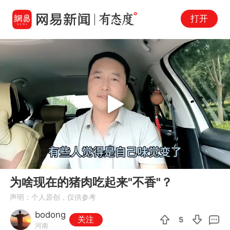
打开
Play
00:00
01:54
En
为啥现在的猪肉吃起来"不香"？
fu
声明：个人原创，仅供参考
bodong
关注
5
河南