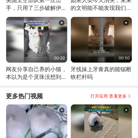
美国太空部队第一次出
如果人类今天消失，未来
手，只用了三步破解伊朗
的文明能不能发现我们存
防空
在过？
00:32
00:50
网友分享自己养的小猫，
牙线抹上牙膏真的能锯断
本以为是个灵珠没想到是
铁栏杆吗
魔丸
更多热门视频
打开应用 查看更多