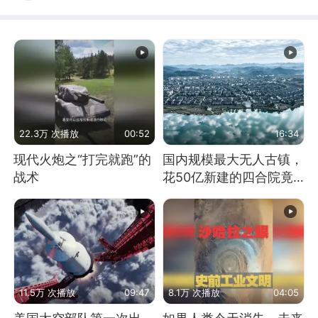
22.3万 次播放
00:52
16:34
现代火炮之“打完就跑”的
国内规模最大无人古镇，
战术
花50亿新建的四合院竟
没人住，发生了啥
11.5万 次播放
09:47
8.1万 次播放
04:05