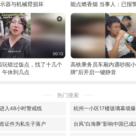
显示器与机械臂损坏
能点燃香烟 当事人：已报
00:13
西玩错过饭点，找了十几个
高铁乘务员车厢内遇吵闹小
：午休到几点
牌”后开启一键静音
热门搜索
进入48小时警戒线
杭州一小区17楼玻璃幕墙
造证件为私生子落户
台风“白海豚”影响中国已成