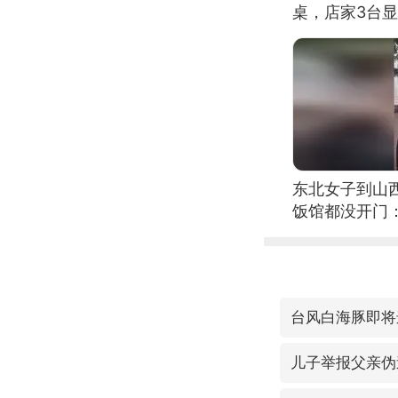
桌，店家3台
东北女子到山
饭馆都没开门
台风白海豚即将
儿子举报父亲伪