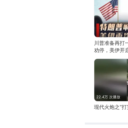
川普准备再打
劝停，美伊开
22.4万 次播放
现代火炮之“打