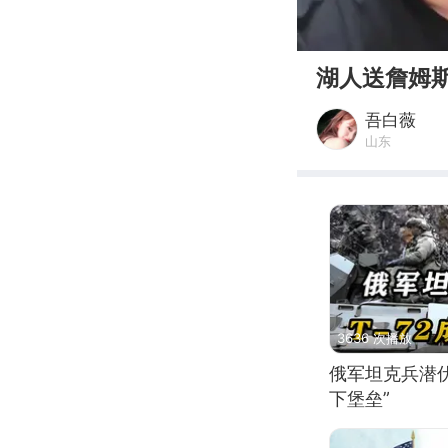
00:00
湖人送詹姆
吾白薇
山东
3636 次播放
俄军坦克兵潜伏
下堡垒”