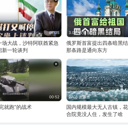
07:35
3.0万 次播放
一场大战，沙特阿联酋紧急
俄罗斯首富提出四条暗黑结
启新一轮谈判
那条路是通向东方
00:52
2708 次播放
完就跑”的战术
国内规模最大无人古镇，花
合院竟没人住，发生了啥