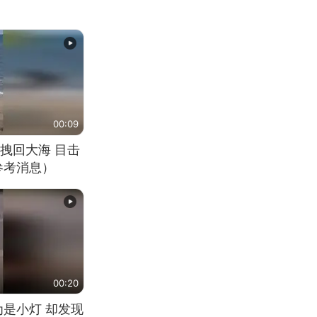
00:09
拽回大海 目击
参考消息）
00:20
为是小灯 却发现