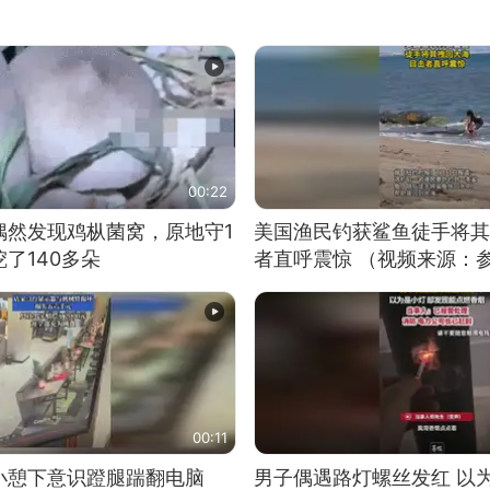
00:22
偶然发现鸡枞菌窝，原地守1
美国渔民钓获鲨鱼徒手将其
了140多朵
者直呼震惊 （视频来源：
00:11
小憩下意识蹬腿踹翻电脑
男子偶遇路灯螺丝发红 以