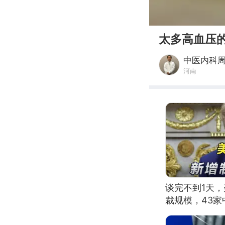
00:00
太多高血压
中医内科
河南
谈完不到1天
裁规模，43家