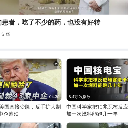
的患者，吃了不少的葯，也没有好转
周立华
04:39
8.4万 次播放
，美国直接变脸，反手扩大制
中国科学家把10兆瓦核反
中企遭殃
加一次燃料能跑几十年