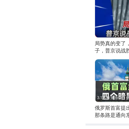
局势真的变了
子，普京说战
3.1万 次播放
俄罗斯首富提
那条路是通向