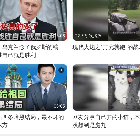
03:06
22.5万 次播放
，乌克兰念了俄罗斯的稿
现代火炮之“打完就跑”的战
胜自己就是胜利
06:05
出四条暗黑结局，最不坏的
网友分享自己养的小猫，本
东方
没想到是魔丸