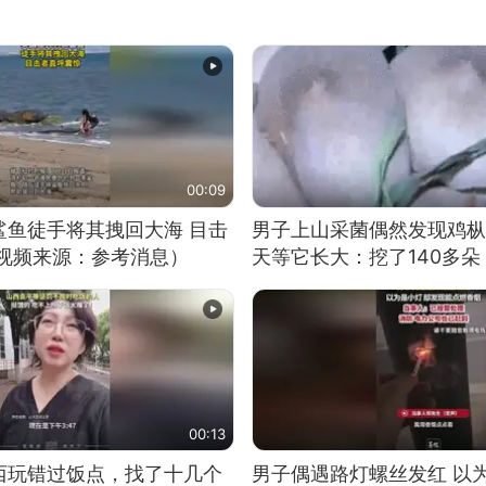
00:09
鲨鱼徒手将其拽回大海 目击
男子上山采菌偶然发现鸡枞
（视频来源：参考消息）
天等它长大：挖了140多朵
00:13
西玩错过饭点，找了十几个
男子偶遇路灯螺丝发红 以