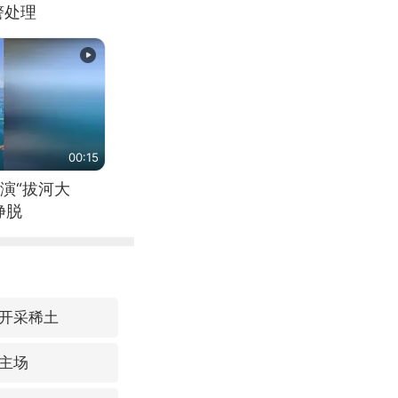
警处理
00:15
演“拔河大
挣脱
开采稀土
主场