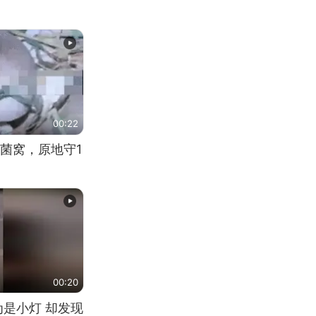
00:22
菌窝，原地守1
00:20
为是小灯 却发现