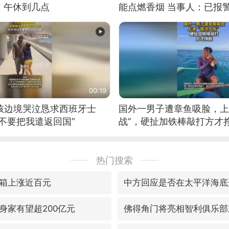
：午休到几点
能点燃香烟 当事人：已报
00:19
男孩边境哭泣恳求西班牙士
国外一男子遭章鱼吸脸，上
不要把我遣返回国”
战”，硬扯加铁棒敲打方才
热门搜索
箱上涨近百元
中方回应是否在太平洋海底
身家有望超200亿元
佛得角门将亮相智利俱乐部