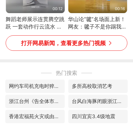
00:12
00:16
舞蹈老师展示连贯腾空跳
华山论“毽”名场面上新！
跃 一套动作行云流水 节
网友：毽子不是你踢我
奏感拉满 网友：怎么做
捡，我踢你捡吗
到又舞又武的？
打开网易新闻，查看更多热门视频
热门搜索
网约车司机充电时猝死保险拒赔
多所高校取消艺考
浙江台州《告全体市民书》
台风白海豚闭眼浙江上海处于危险半圆
香港宏福苑火灾或由烟头引起
四川宜宾3.4级地震