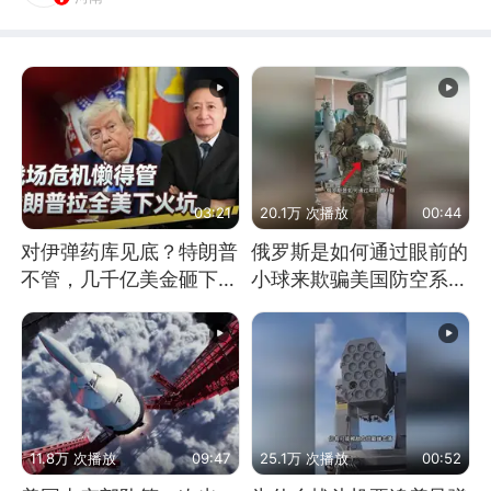
03:21
20.1万 次播放
00:44
对伊弹药库见底？特朗普
俄罗斯是如何通过眼前的
不管，几千亿美金砸下，
小球来欺骗美国防空系统
拉着全美下火坑
的
11.8万 次播放
09:47
25.1万 次播放
00:52