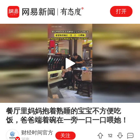
打开
Play
00:00
00:14
En
餐厅里妈妈抱着熟睡的宝宝不方便吃
fu
饭，爸爸端着碗在一旁一口一口喂她！
财经时间官方
关注
12
河南