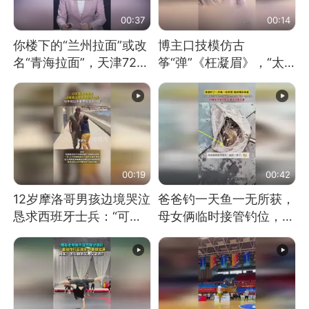
00:37
00:14
你楼下的“兰州拉面”或改
博主口技模仿古
名“青海拉面”，天津72家
筝“弹”《枉凝眉》，“太
面馆已集体更换招牌
像了～你是吃古筝长大的
吗？”“或将成为首位考级
不带古筝的选手。”（来
源：新华每日电讯）
00:19
00:42
12岁摩洛哥男孩边境哭泣
爸爸钓一天鱼一无所获，
恳求西班牙士兵：“可不
母女俩临时接管钓位，用
可以不要把我遣返回国”
玩具鱼竿钓上大鱼