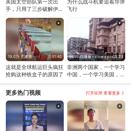
美国太空部队第一次出
为什么战斗机要追着导弹
手，只用了三步破解伊朗
飞行
防空
19.0万 次播放
01:40
9399 次播放
03:23
这就是全球航运巨头疯狂
非洲两个国家，一个学习
抢购这种铁盒子的原因了
中国，一个学习美国，结
果怎么样了？
更多热门视频
打开应用 查看更多