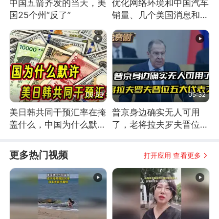
中国五箭齐发的当天，美
优化网络环境和中国汽车
国25个州“反了”
销量、几个美国消息和俄
乌战争进展
06:56
05:32
美日韩共同干预汇率在掩
普京身边确实无人可用
盖什么，中国为什么默
了，老将拉夫罗夫晋位五
许？
大代表之首
更多热门视频
打开应用 查看更多