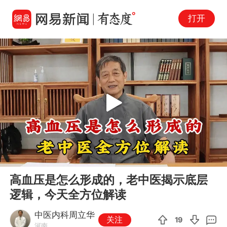
打开
Play
00:00
01:55
En
高血压是怎么形成的，老中医揭示底层
fu
逻辑，今天全方位解读
中医内科周立华
关注
19
河南