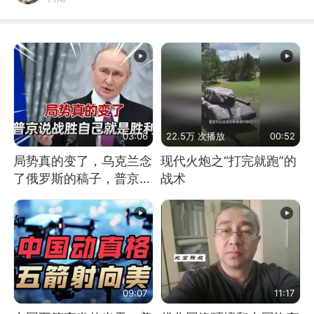
03:06
22.5万 次播放
00:52
局势真的变了，乌克兰念
现代火炮之“打完就跑”的
了俄罗斯的稿子，普京说
战术
战胜自己就是胜利
09:07
11:17