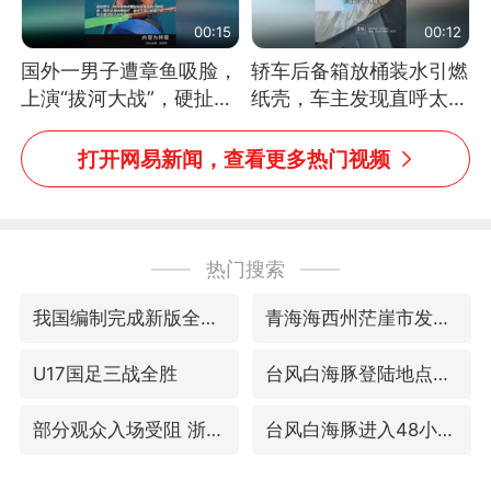
00:15
00:12
国外一男子遭章鱼吸脸，
轿车后备箱放桶装水引燃
上演“拔河大战”，硬扯加
纸壳，车主发现直呼太危
铁棒敲打方才挣脱
险，“拍出来让大家都避
免这个危险”
打开网易新闻，查看更多热门视频
热门搜索
我国编制完成新版全月地质图
青海海西州茫崖市发生3.1级地震
U17国足三战全胜
台风白海豚登陆地点更新
部分观众入场受阻 浙江省博物馆致歉
台风白海豚进入48小时警戒线