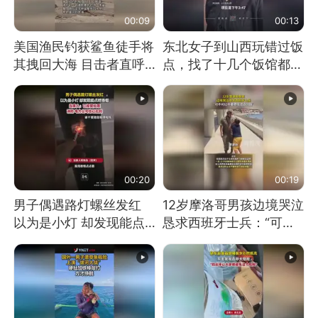
00:09
00:13
美国渔民钓获鲨鱼徒手将
东北女子到山西玩错过饭
其拽回大海 目击者直呼
点，找了十几个饭馆都没
震惊 （视频来源：参考
开门：午休到几点
消息）
00:20
00:19
男子偶遇路灯螺丝发红
12岁摩洛哥男孩边境哭泣
以为是小灯 却发现能点
恳求西班牙士兵：“可不
燃香烟 当事人：已报警
可以不要把我遣返回国”
处理