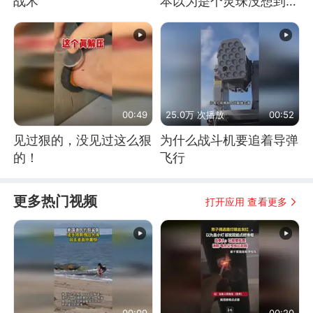
战术
本以为是个灵珠没想到是
魔丸
00:49
25.0万 次播放
00:52
见过狠的，没见过这么狠
为什么战斗机要追着导弹
的！
飞行
更多热门视频
打开应用 查看更多
00:09
00:20