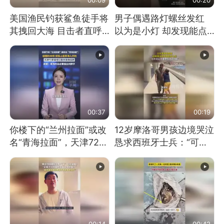
美国渔民钓获鲨鱼徒手将
男子偶遇路灯螺丝发红
其拽回大海 目击者直呼
以为是小灯 却发现能点
震惊 （视频来源：参考
燃香烟 当事人：已报警
消息）
处理
00:37
00:19
你楼下的“兰州拉面”或改
12岁摩洛哥男孩边境哭泣
名“青海拉面”，天津72家
恳求西班牙士兵：“可不
面馆已集体更换招牌
可以不要把我遣返回国”
00:14
00:42