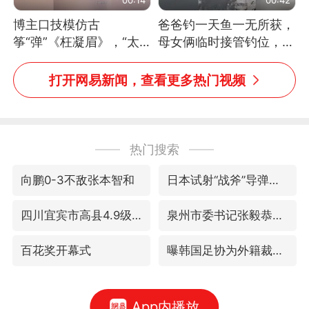
博主口技模仿古
爸爸钓一天鱼一无所获，
筝“弹”《枉凝眉》，“太
母女俩临时接管钓位，用
像了～你是吃古筝长大的
玩具鱼竿钓上大鱼
吗？”“或将成为首位考级
打开网易新闻，查看更多热门视频
不带古筝的选手。”（来
源：新华每日电讯）
热门搜索
向鹏0-3不敌张本智和
日本试射“战斧”导弹，国防部回应
四川宜宾市高县4.9级地震致1人死亡
泉州市委书记张毅恭被查
百花奖开幕式
曝韩国足协为外籍裁判员安排色情招待
App内播放