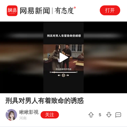
打开
Play
00:00
00:59
En
刑具对男人有着致命的诱惑
fu
瞅瞅影视
关注
5
河南