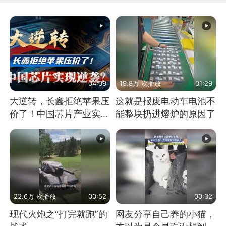
04:09
19.8万 次播放
01:29
大逆转，长鑫拒绝苹果压
这就是报废电动车电池不
价了！中国芯片产业实现
能整块扔进熔炉的原因了
怎样的逆袭？
22.6万 次播放
00:52
00:32
现代火炮之“打完就跑”的
网友分享自己养的小猫，