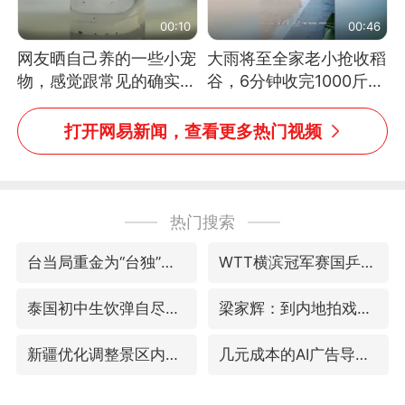
00:10
00:46
网友晒自己养的一些小宠
大雨将至全家老小抢收稻
物，感觉跟常见的确实有
谷，6分钟收完1000斤，
些不一样
没有一个人掉链子
打开网易新闻，查看更多热门视频
热门搜索
台当局重金为“台独”织“皇帝新衣”
WTT横滨冠军赛国乒女单三将晋级四强
泰国初中生饮弹自尽前开了26枪
梁家辉：到内地拍戏不是北上是回归
新疆优化调整景区内自驾服务费
几元成本的AI广告导致千万市值蒸发