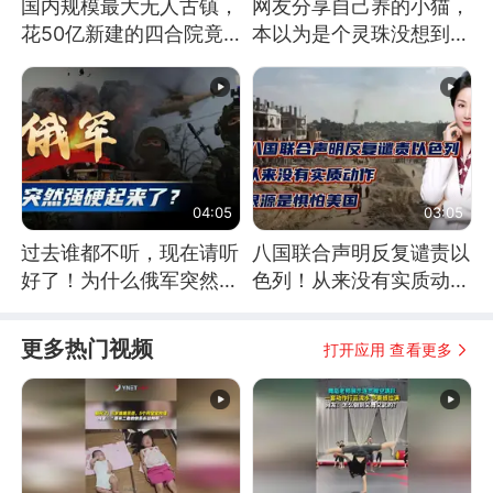
国内规模最大无人古镇，
网友分享自己养的小猫，
花50亿新建的四合院竟
本以为是个灵珠没想到是
没人住，发生了啥
魔丸
04:05
03:05
过去谁都不听，现在请听
八国联合声明反复谴责以
好了！为什么俄军突然强
色列！从来没有实质动
硬起来了？
作！根源是惧怕美国
更多热门视频
打开应用 查看更多