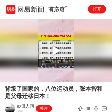
打开
Play
00:00
00:10
En
背叛了国家的，八位运动员，张本智和
fu
是父母迁移日本！
妙侃人间
关注
18
河南