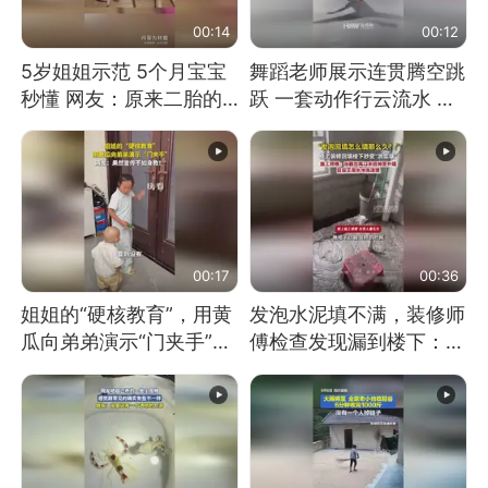
00:14
00:12
5岁姐姐示范 5个月宝宝
舞蹈老师展示连贯腾空跳
秒懂 网友：原来二胎的
跃 一套动作行云流水 节
快乐长这样
奏感拉满 网友：怎么做
到又舞又武的？
00:17
00:36
姐姐的“硬核教育”，用黄
发泡水泥填不满，装修师
瓜向弟弟演示“门夹手”，
傅检查发现漏到楼下：出
网友：果然言传不如身
风口未延伸到外墙
教！