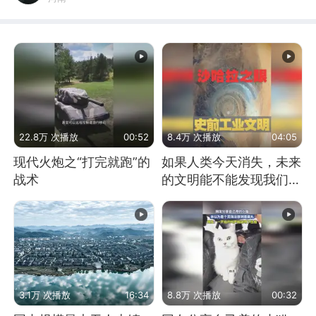
22.8万 次播放
00:52
8.4万 次播放
04:05
现代火炮之“打完就跑”的
如果人类今天消失，未来
战术
的文明能不能发现我们存
在过？
3.1万 次播放
16:34
8.8万 次播放
00:32