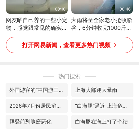
00:10
00:46
网友晒自己养的一些小宠
大雨将至全家老小抢收稻
物，感觉跟常见的确实有
谷，6分钟收完1000斤，
些不一样
没有一个人掉链子
打开网易新闻，查看更多热门视频
热门搜索
外国游客的“中国游三件套”火了
上海大部迎大暴雨
2026年7月份居民消费价格同比上涨0.5%
“白海豚”逼近 上海危险区域已转移3.03万人
拜登前列腺癌恶化
白海豚在海上打了个结