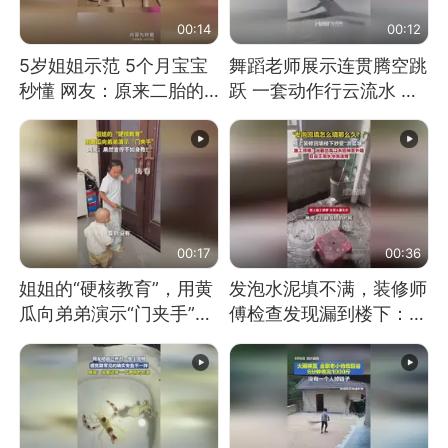
00:14
00:12
5岁姐姐示范 5个月宝宝
舞蹈老师展示连贯腾空跳
秒懂 网友：原来二胎的
跃 一套动作行云流水 节
快乐长这样
奏感拉满 网友：怎么做
到又舞又武的？
00:17
00:36
姐姐的“硬核教育”，用黄
发泡水泥填不满，装修师
瓜向弟弟演示“门夹手”，
傅检查发现漏到楼下：出
网友：果然言传不如身
风口未延伸到外墙
教！