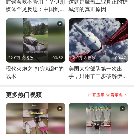
封锁海峡不管用了？伊朗
这就是鹰酱工业真正的护
媒体罕见反思：中国到底
城河的真正原因
是不是在"拆台"
22.9万 次播放
00:52
12.0万 次播放
09:47
现代火炮之“打完就跑”的
美国太空部队第一次出
战术
手，只用了三步破解伊朗
防空
更多热门视频
打开应用 查看更多