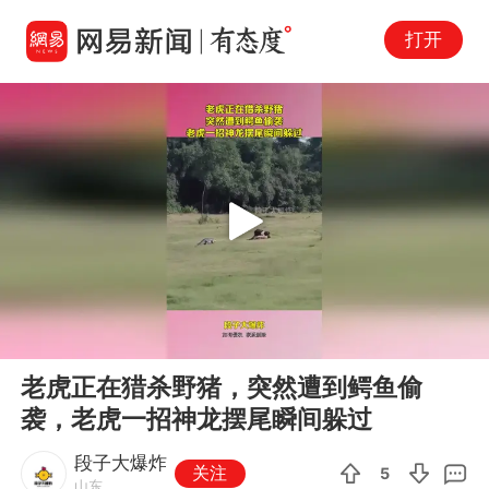
打开
Play
00:00
00:14
En
老虎正在猎杀野猪，突然遭到鳄鱼偷
fu
袭，老虎一招神龙摆尾瞬间躲过
段子大爆炸
关注
5
山东