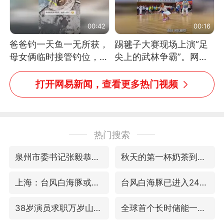
00:42
00:16
爸爸钓一天鱼一无所获，
踢毽子大赛现场上演“足
母女俩临时接管钓位，用
尖上的武林争霸”。网
玩具鱼竿钓上大鱼
友：这哪是踢毽子，分明
是武侠片现场！#睡个好
打开网易新闻，查看更多热门视频
觉
热门搜索
泉州市委书记张毅恭被查
秋天的第一杯奶茶到底有多火
上海：台风白海豚或将带来龙卷风
台风白海豚已进入24小时警戒线
38岁演员求职万岁山NPC成功
全球首个长时储能一体化产业园量产