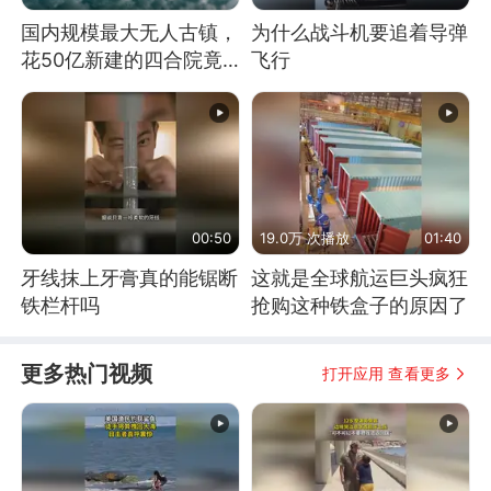
国内规模最大无人古镇，
为什么战斗机要追着导弹
花50亿新建的四合院竟
飞行
没人住，发生了啥
00:50
19.0万 次播放
01:40
牙线抹上牙膏真的能锯断
这就是全球航运巨头疯狂
铁栏杆吗
抢购这种铁盒子的原因了
更多热门视频
打开应用 查看更多