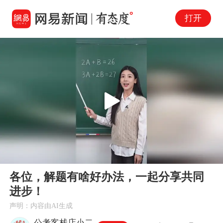
打开
Play
00:00
00:14
En
各位，解题有啥好办法，一起分享共同
fu
进步！
声明：内容由AI生成
公考客栈店小二