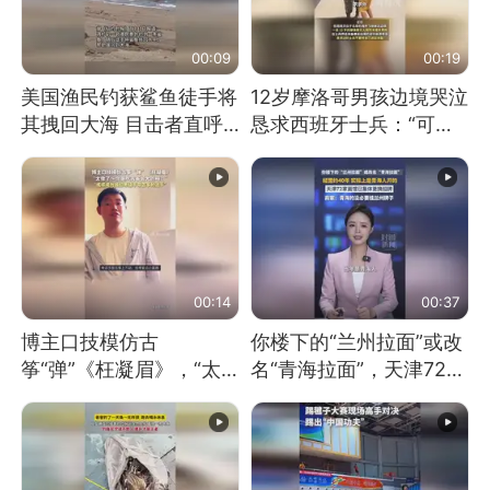
00:09
00:19
美国渔民钓获鲨鱼徒手将
12岁摩洛哥男孩边境哭泣
其拽回大海 目击者直呼
恳求西班牙士兵：“可不
震惊 （视频来源：参考
可以不要把我遣返回国”
消息）
00:14
00:37
博主口技模仿古
你楼下的“兰州拉面”或改
筝“弹”《枉凝眉》，“太
名“青海拉面”，天津72家
像了～你是吃古筝长大的
面馆已集体更换招牌
吗？”“或将成为首位考级
不带古筝的选手。”（来
源：新华每日电讯）