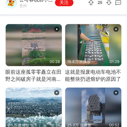
关注
25
贵州
00:28
19.8万 次播放
01:29
眼前这座孤零零矗立在田
这就是报废电动车电池不
野之间破房子就是河南省
能整块扔进熔炉的原因了
汝阳县首位女县长
2.5万 次播放
16:34
25.0万 次播放
00:52