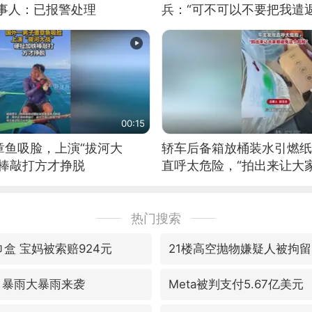
当事人：已报警处理
兵：“可不可以不要把我遣返
00:15
章鱼吸脸，上演“拔河大
轿车后备箱放桶装水引燃纸
铁棒敲打方才挣脱
直呼太危险，“拍出来让大
险”
热门搜索
盒 宝妈被索赔924元
21楼高空抛物嫌疑人被拘留
 暴雨大暴雨来袭
Meta被判支付5.67亿美元