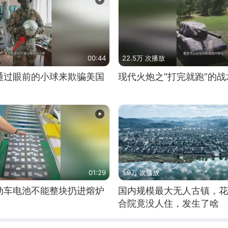
00:44
22.5万 次播放
通过眼前的小球来欺骗美国
现代火炮之“打完就跑”的战
01:29
1.9万 次播放
动车电池不能整块扔进熔炉
国内规模最大无人古镇，花
合院竟没人住，发生了啥