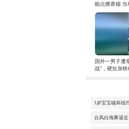
能点燃香烟 
国外一男子遭
战”，硬扯加
1岁宝宝碰坏纸巾
台风白海豚逼近