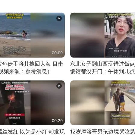
00:09
鲨鱼徒手将其拽回大海 目击
东北女子到山西玩错过饭点
（视频来源：参考消息）
饭馆都没开门：午休到几点
00:20
丝发红 以为是小灯 却发现
12岁摩洛哥男孩边境哭泣