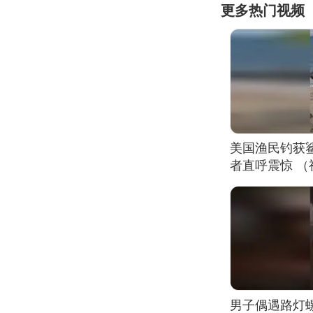
更多热门视频
美国渔民钓获
者直呼震惊 
男子偶遇路灯螺