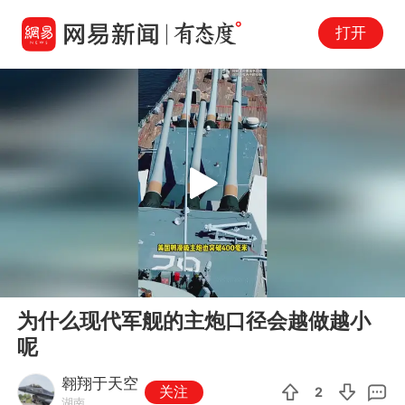
打开
Play
00:00
01:11
En
为什么现代军舰的主炮口径会越做越小
fu
呢
翱翔于天空
关注
2
湖南