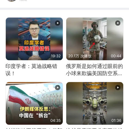
19:32
20.1万 次播放
00:44
印度学者：莫迪战略错
俄罗斯是如何通过眼前的
误！
小球来欺骗美国防空系统
的
04:35
01:36