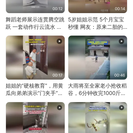
00:12
00:14
舞蹈老师展示连贯腾空跳
5岁姐姐示范 5个月宝宝
跃 一套动作行云流水 节
秒懂 网友：原来二胎的
奏感拉满 网友：怎么做
快乐长这样
到又舞又武的？
00:17
00:46
姐姐的“硬核教育”，用黄
大雨将至全家老小抢收稻
瓜向弟弟演示“门夹手”，
谷，6分钟收完1000斤，
网友：果然言传不如身
没有一个人掉链子
教！