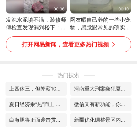
00:36
00:10
发泡水泥填不满，装修师
网友晒自己养的一些小宠
傅检查发现漏到楼下：出
物，感觉跟常见的确实有
风口未延伸到外墙
些不一样
打开网易新闻，查看更多热门视频
热门搜索
上四休三，但降薪1000元，你接受吗？
河南重大刑案嫌犯夏某钢落网
夏日经济乘“热”而上 消费市场向“新”而行
微信又有新功能，你可以“撤回”你的撤回了！
白海豚将正面袭击贯穿浙江
新疆优化调整景区内自驾服务费