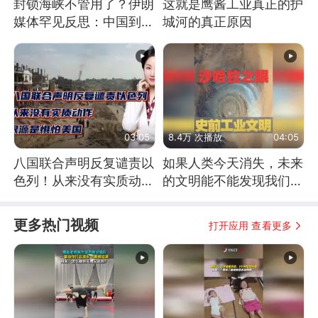
封锁海峡不管用了？伊朗
这就是鹰酱工业真正的护
媒体罕见反思：中国到底
城河的真正原因
是不是在"拆台"
03:05
8.4万 次播放
04:05
八国联合声明反复谴责以
如果人类今天消失，未来
色列！从来没有实质动
的文明能不能发现我们存
作！根源是惧怕美国
在过？
更多热门视频
打开应用 查看更多