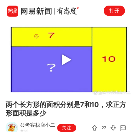
打开
Play
00:00
02:26
En
两个长方形的面积分别是7和10，求正方
fu
形面积是多少
公考客栈店小二
关注
27
贵州