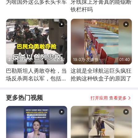
为啥国外这么多长头卡车
牙线抹上牙膏真的能锯断
铁栏杆吗
2.3万 次播放
02:32
19.0万 次播放
01:40
巴勒斯坦人勇敢夺枪，当
这就是全球航运巨头疯狂
场反杀两名以军，包括一
抢购这种铁盒子的原因了
名少校
更多热门视频
打开应用 查看更多