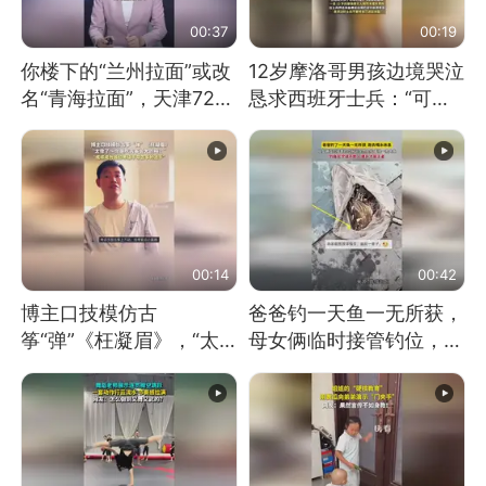
00:37
00:19
你楼下的“兰州拉面”或改
12岁摩洛哥男孩边境哭泣
名“青海拉面”，天津72家
恳求西班牙士兵：“可不
面馆已集体更换招牌
可以不要把我遣返回国”
00:14
00:42
博主口技模仿古
爸爸钓一天鱼一无所获，
筝“弹”《枉凝眉》，“太
母女俩临时接管钓位，用
像了～你是吃古筝长大的
玩具鱼竿钓上大鱼
吗？”“或将成为首位考级
不带古筝的选手。”（来
源：新华每日电讯）