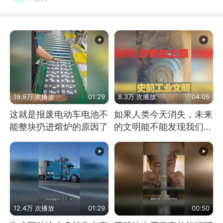
19.9万 次播放
01:29
8.3万 次播放
04:05
这就是报废电动车电池不
如果人类今天消失，未来
能整块扔进熔炉的原因了
的文明能不能发现我们存
在过？
12.4万 次播放
01:29
00:50