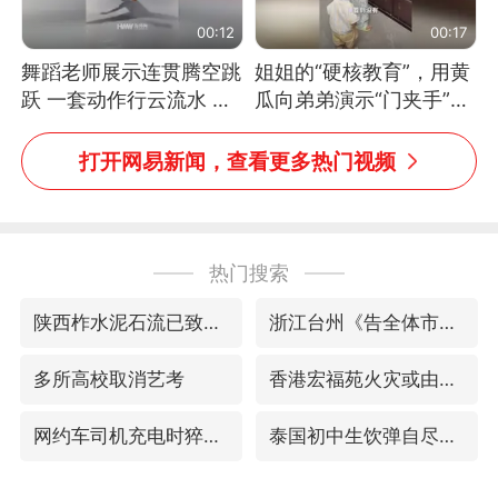
00:12
00:17
舞蹈老师展示连贯腾空跳
姐姐的“硬核教育”，用黄
跃 一套动作行云流水 节
瓜向弟弟演示“门夹手”，
奏感拉满 网友：怎么做
网友：果然言传不如身
到又舞又武的？
教！
打开网易新闻，查看更多热门视频
热门搜索
陕西柞水泥石流已致2死 仍有1人失联
浙江台州《告全体市民书》
多所高校取消艺考
香港宏福苑火灾或由烟头引起
网约车司机充电时猝死保险拒赔
泰国初中生饮弹自尽前开了26枪