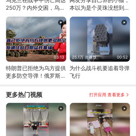
乌克兰在战争中伤亡高达
网友分享自己养的小猫，
250万？内外交困，乌克
本以为是个灵珠没想到是
兰这下真没人了！
魔丸
03:13
25.1万 次播放
00:52
特朗普已拒绝为乌方提供
为什么战斗机要追着导弹
更多防空导弹！俄罗斯抓
飞行
住窗口期猛炸基辅
更多热门视频
打开应用 查看更多