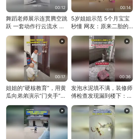
00:12
00:14
舞蹈老师展示连贯腾空跳
5岁姐姐示范 5个月宝宝
跃 一套动作行云流水 节
秒懂 网友：原来二胎的
奏感拉满 网友：怎么做
快乐长这样
到又舞又武的？
00:17
00:36
姐姐的“硬核教育”，用黄
发泡水泥填不满，装修师
瓜向弟弟演示“门夹手”，
傅检查发现漏到楼下：出
网友：果然言传不如身
风口未延伸到外墙
教！