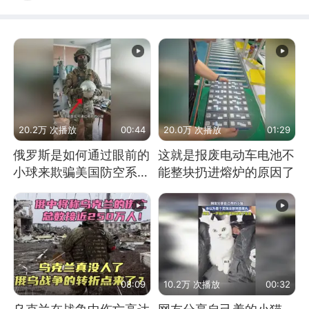
20.2万 次播放
00:44
20.0万 次播放
01:29
俄罗斯是如何通过眼前的
这就是报废电动车电池不
小球来欺骗美国防空系统
能整块扔进熔炉的原因了
的
08:09
10.2万 次播放
00:32