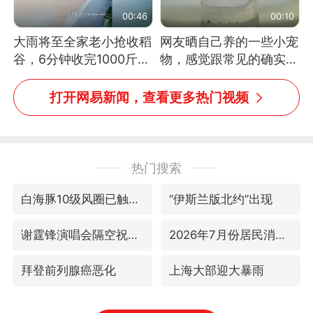
00:46
00:10
大雨将至全家老小抢收稻
网友晒自己养的一些小宠
谷，6分钟收完1000斤，
物，感觉跟常见的确实有
没有一个人掉链子
些不一样
打开网易新闻，查看更多热门视频
热门搜索
白海豚10级风圈已触及浙江台州
“伊斯兰版北约”出现
谢霆锋演唱会隔空祝王菲生日快乐
2026年7月份居民消费价格同比上涨0.5%
拜登前列腺癌恶化
上海大部迎大暴雨