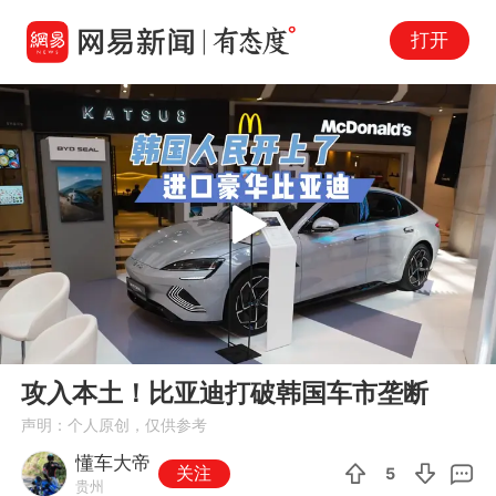
打开
Play
00:00
01:25
En
攻入本土！比亚迪打破韩国车市垄断
fu
声明：个人原创，仅供参考
懂车大帝
关注
5
贵州