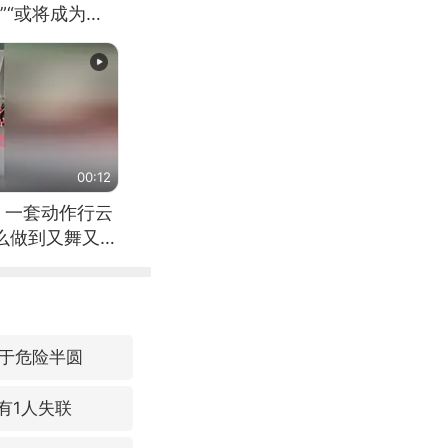
”“或将成为首
（来源：新华每
00:12
 一套动作行云
怎么做到又舞又武
于危险半圆
有1人失联