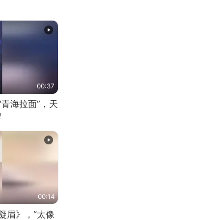
00:37
“青海拉面”，天
牌
00:14
凝眉》，“太像