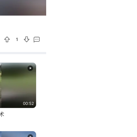
00:54
Enter
fullscreen
1
00:52
术