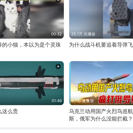
00:32
25.1万 次播放
养的小猫，本以为是个灵珠
为什么战斗机要追着导弹飞
01:49
6.7万 次播放
么这么贵
乌克兰动用国产火烈鸟巡航
斯，俄军为什么没能拦截？