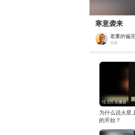
00:00
寒意袭来
老董的偏
福建
12.3万 次播放
为什么说火星
的开始？