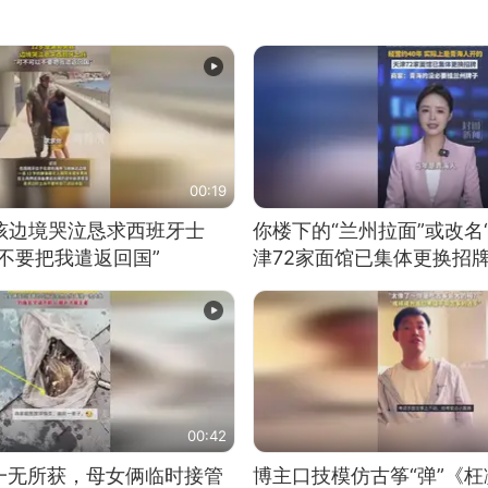
00:19
男孩边境哭泣恳求西班牙士
你楼下的“兰州拉面”或改名
不要把我遣返回国”
津72家面馆已集体更换招
00:42
一无所获，母女俩临时接管
博主口技模仿古筝“弹”《枉