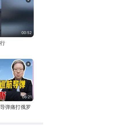
00:52
行
06:21
导弹痛打俄罗