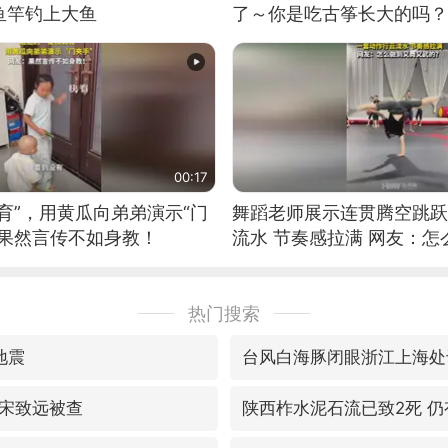
鱼竿钓上大鱼
了～你是吃古筝长大的吗？
位考级不带古筝的选手。”
日电讯）
00:17
育”，用黄瓜向弟弟演示“门
舞蹈老师展示连贯腾空跳跃
：果然言传不如身教！
流水 节奏感拉满 网友：
的？
热门搜索
地震
台风白海豚闭眼浙江上海处
宋致远被查
陕西柞水泥石流已致2死 仍