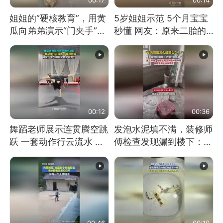
姐姐的“硬核教育”，用黄
5岁姐姐示范 5个月宝宝
瓜向弟弟演示“门夹手”，
秒懂 网友：原来二胎的
网友：果然言传不如身
快乐长这样
教！
00:12
00:36
舞蹈老师展示连贯腾空跳
发泡水泥填不满，装修师
跃 一套动作行云流水 节
傅检查发现漏到楼下：出
奏感拉满 网友：怎么做
风口未延伸到外墙
到又舞又武的？
00:46
00:10