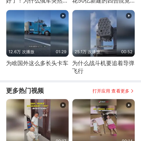
好了！为什么俄军突然强
花50亿新建的四合院竟
硬起来了？
没人住，发生了啥
12.6万 次播放
01:29
25.1万 次播放
00:52
为啥国外这么多长头卡车
为什么战斗机要追着导弹
飞行
更多热门视频
打开应用 查看更多
00:17
00:14