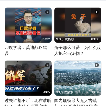
19:32
9.8万 次播放
03:35
印度学者：莫迪战略错
兔子那么可爱，为什么没
误！
人把它当宠物？
04:05
3.1万 次播放
16:34
过去谁都不听，现在请听
国内规模最大无人古镇，