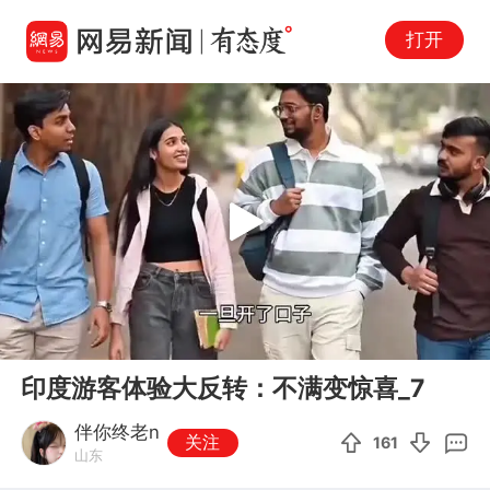
打开
Play
00:00
01:22
En
印度游客体验大反转：不满变惊喜_7
fu
伴你终老n
关注
161
山东