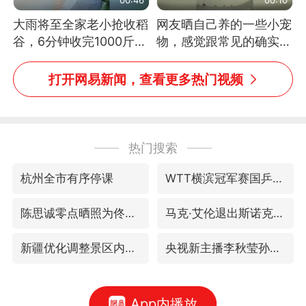
大雨将至全家老小抢收稻
网友晒自己养的一些小宠
谷，6分钟收完1000斤，
物，感觉跟常见的确实有
没有一个人掉链子
些不一样
打开网易新闻，查看更多热门视频
热门搜索
杭州全市有序停课
WTT横滨冠军赛国乒女单三将晋级四强
陈思诚零点晒照为佟丽娅庆生
马克·艾伦退出斯诺克中国公开赛
新疆优化调整景区内自驾服务费
央视新主播李秋莹孙亚鹏亮相
App内播放