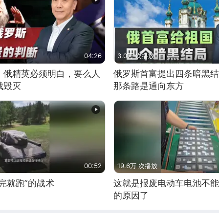
04:26
3.0万 次播放
：俄精英必须明白，要么人
俄罗斯首富提出四条暗黑结
俄毁灭
那条路是通向东方
00:52
19.6万 次播放
完就跑”的战术
这就是报废电动车电池不能
的原因了