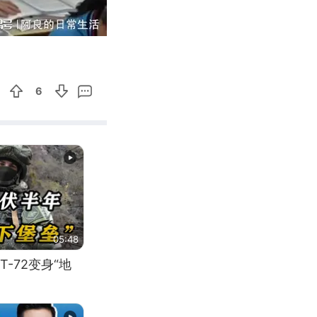
00:30
Enter
fullscreen
6
05:48
-72变身“地