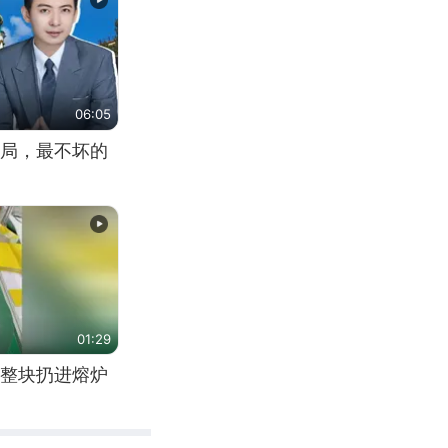
06:05
局，最不坏的
01:29
整块扔进熔炉