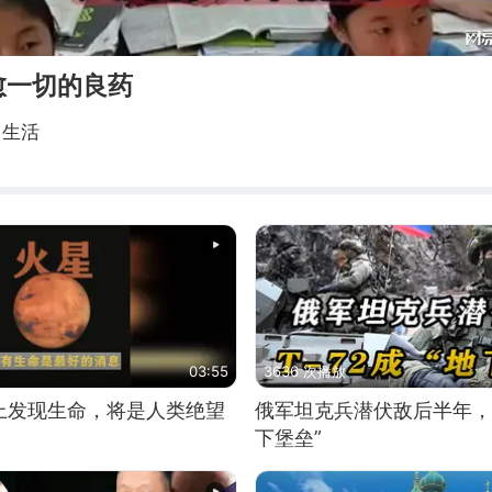
愈一切的良药
常生活
03:55
3636 次播放
上发现生命，将是人类绝望
俄军坦克兵潜伏敌后半年，T
下堡垒”