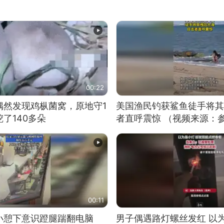
00:22
偶然发现鸡枞菌窝，原地守1
美国渔民钓获鲨鱼徒手将其
了140多朵
者直呼震惊 （视频来源：
00:11
小憩下意识蹬腿踹翻电脑
男子偶遇路灯螺丝发红 以