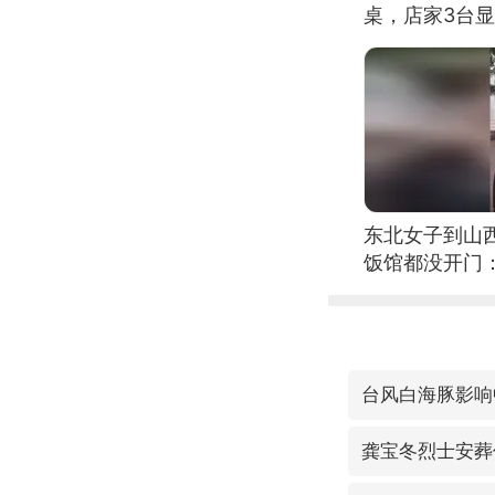
桌，店家3台
东北女子到山
饭馆都没开门
台风白海豚影响
龚宝冬烈士安葬