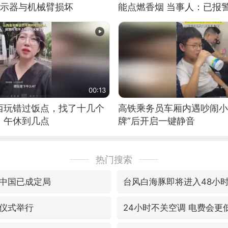
显示器与机械臂损坏
能点燃香烟 当事人：已报
00:13
西玩错过饭点，找了十几个
高铁乘务员车厢内遇吵闹小
：午休到几点
牌”后开启一键静音
热门搜索
中国已成定局
台风白海豚即将进入48小
仪式举行
24小时不关空调 电费会更