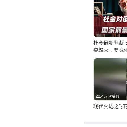
杜金最新判断
类毁灭，要么
22.4万 次播放
现代火炮之“打