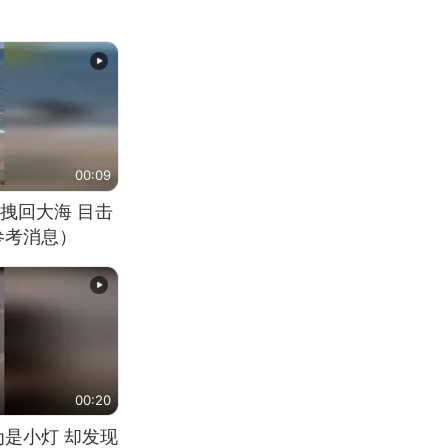
00:09
拽回大海 目击
参考消息）
00:20
为是小灯 却发现