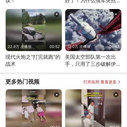
误！
好了！为什么俄军突然强
硬起来了？
22.9万 次播放
00:52
12.0万 次播放
09:47
现代火炮之“打完就跑”的
美国太空部队第一次出
战术
手，只用了三步破解伊朗
防空
更多热门视频
打开应用 查看更多
00:14
00:17