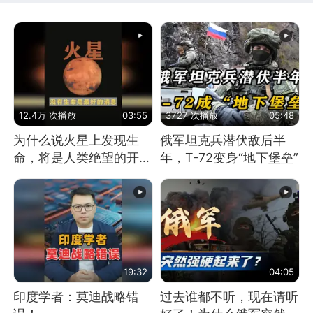
12.4万 次播放
03:55
3727 次播放
05:48
为什么说火星上发现生
俄军坦克兵潜伏敌后半
命，将是人类绝望的开
年，T-72变身“地下堡垒”
始？
19:32
04:05
印度学者：莫迪战略错
过去谁都不听，现在请听