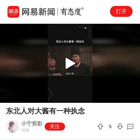
打开
Play
00:00
00:18
En
东北人对大酱有一种执念
fu
小宁剪影
关注
5
河南