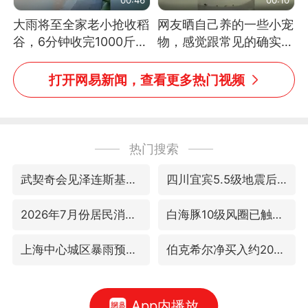
大雨将至全家老小抢收稻
网友晒自己养的一些小宠
谷，6分钟收完1000斤，
物，感觉跟常见的确实有
没有一个人掉链子
些不一样
打开网易新闻，查看更多热门视频
热门搜索
武契奇会见泽连斯基有何意图
四川宜宾5.5级地震后余震为何不断
2026年7月份居民消费价格同比上涨0.5%
白海豚10级风圈已触及浙江
上海中心城区暴雨预警由橙变红
伯克希尔净买入约200亿美元股票
App内播放