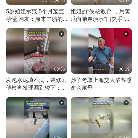
5岁姐姐示范 5个月宝宝
姐姐的“硬核教育”，用黄
秒懂 网友：原来二胎的
瓜向弟弟演示“门夹手”，
快乐长这样
网友：果然言传不如身
教！
00:36
00:39
发泡水泥填不满，装修师
孙子考取上海交大爷爷感
傅检查发现漏到楼下：出
谢亲家母
风口未延伸到外墙
00:46
00:10