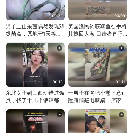
00:22
00:09
男子上山采菌偶然发现鸡
美国渔民钓获鲨鱼徒手将
枞菌窝，原地守1天等它
其拽回大海 目击者直呼
长大：挖了140多朵
震惊 （视频来源：参考
消息）
00:13
00:11
东北女子到山西玩错过饭
一男子在网吧小憩下意识
点，找了十几个饭馆都没
蹬腿踹翻电脑桌，店家3
开门：午休到几点
台显示器与机械臂损坏