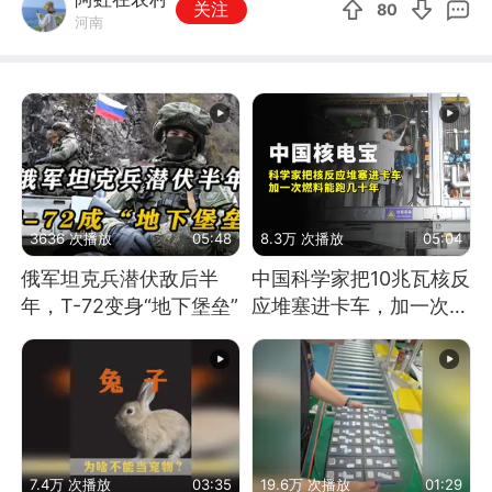
关注
80
河南
3636 次播放
05:48
8.3万 次播放
05:04
俄军坦克兵潜伏敌后半
中国科学家把10兆瓦核反
年，T-72变身“地下堡垒”
应堆塞进卡车，加一次燃
料能跑几十年
7.4万 次播放
03:35
19.6万 次播放
01:29