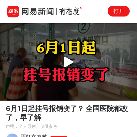
打开
Play
00:00
01:57
En
6月1日起挂号报销变了？ 全国医院都改
fu
了，早了解
声明：个人原创，仅供参考
阿虹在农村