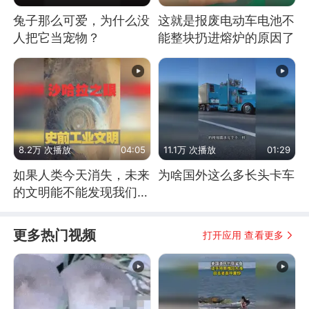
兔子那么可爱，为什么没
这就是报废电动车电池不
人把它当宠物？
能整块扔进熔炉的原因了
8.2万 次播放
04:05
11.1万 次播放
01:29
如果人类今天消失，未来
为啥国外这么多长头卡车
的文明能不能发现我们存
在过？
更多热门视频
打开应用 查看更多