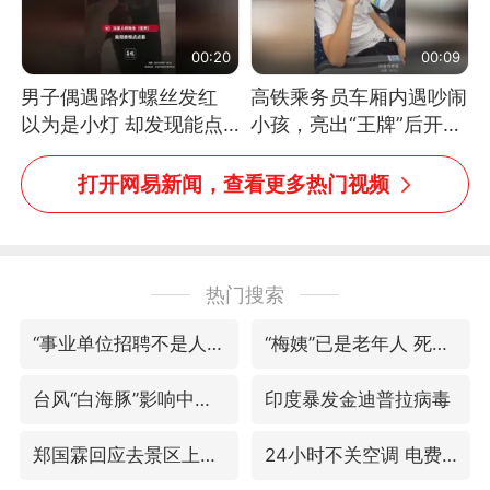
00:20
00:09
男子偶遇路灯螺丝发红
高铁乘务员车厢内遇吵闹
以为是小灯 却发现能点
小孩，亮出“王牌”后开启
燃香烟 当事人：已报警
一键静音
处理
打开网易新闻，查看更多热门视频
热门搜索
“事业单位招聘不是人情买卖”
“梅姨”已是老年人 死刑或适用受限
台风“白海豚”影响中国已成定局
印度暴发金迪普拉病毒
郑国霖回应去景区上班被保安拦下
24小时不关空调 电费反而更低？