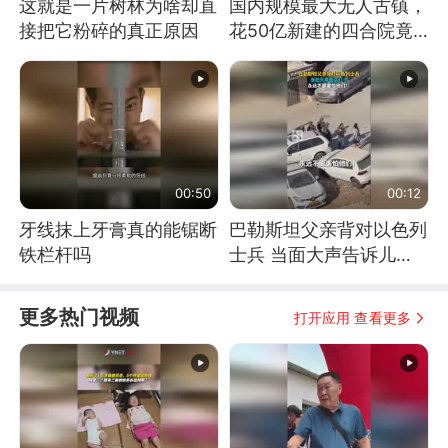
这就是一片树林为啥却直
国内规模最大无人古镇，
接把它粉碎的真正原因
花50亿新建的四合院竟
没人住，发生了啥
00:50
00:12
牙线抹上牙膏真的能锯断
巴勒斯坦父亲背对以色列
铁栏杆吗
士兵 当面大声告诉儿
子：永远不要害怕他们！
更多热门视频
打开应用 查看更多