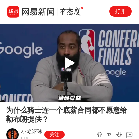
打开
Play
00:00
01:35
En
为什么骑士连一个底薪合同都不愿意给
fu
勒布朗提供？
小赖评球
关注
12
山东