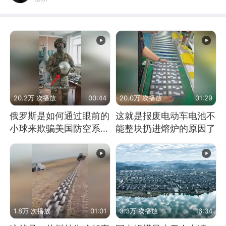
20.2万 次播放
00:44
20.0万 次播放
01:29
俄罗斯是如何通过眼前的
这就是报废电动车电池不
小球来欺骗美国防空系统
能整块扔进熔炉的原因了
的
1.8万 次播放
01:01
3.3万 次播放
16:34