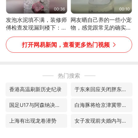
00:36
00:10
发泡水泥填不满，装修师
网友晒自己养的一些小宠
傅检查发现漏到楼下：出
物，感觉跟常见的确实有
风口未延伸到外墙
些不一样
打开网易新闻，查看更多热门视频
热门搜索
香港高温刷新历史纪录
于东来回应关闭胖东来生活广场店
国足U17与阿森纳决赛取消 并列冠军
白海豚将给京津冀带来大暴雨
上海有出现龙卷潜势
女子发现前夫婚内与第三者育子