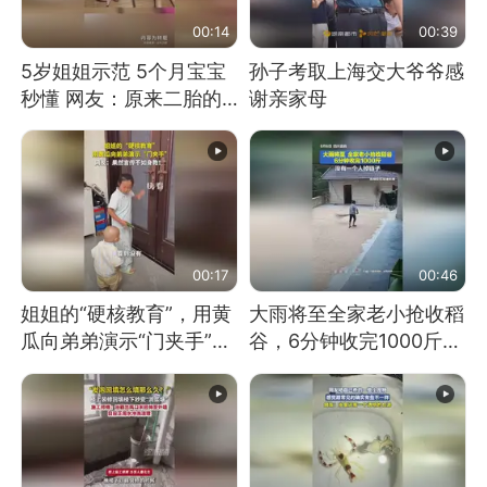
00:14
00:39
5岁姐姐示范 5个月宝宝
孙子考取上海交大爷爷感
秒懂 网友：原来二胎的
谢亲家母
快乐长这样
00:17
00:46
姐姐的“硬核教育”，用黄
大雨将至全家老小抢收稻
瓜向弟弟演示“门夹手”，
谷，6分钟收完1000斤，
网友：果然言传不如身
没有一个人掉链子
教！