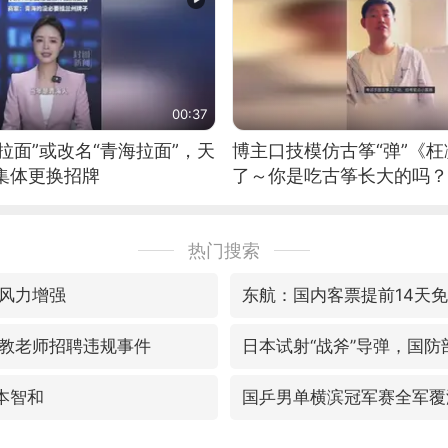
00:37
拉面”或改名“青海拉面”，天
博主口技模仿古筝“弹”《枉
集体更换招牌
了～你是吃古筝长大的吗？
位考级不带古筝的选手。”
日电讯）
热门搜索
风力增强
东航：国内客票提前14天
教老师招聘违规事件
日本试射“战斧”导弹，国防
本智和
国乒男单横滨冠军赛全军覆