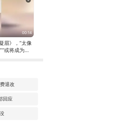
00:14
凝眉》，“太像
”“或将成为首
（来源：新华每
免费退改
部回应
没