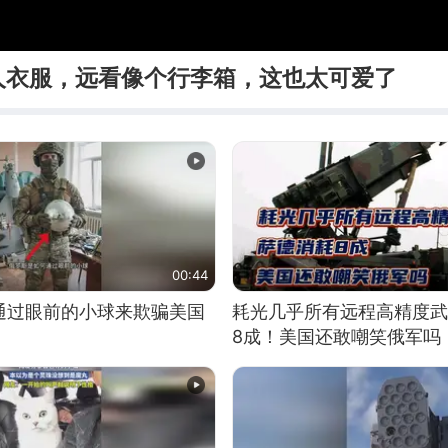
人衣服，远看像个行李箱，这也太可爱了
00:44
通过眼前的小球来欺骗美国
耗光几乎所有远程高精度武
8成！美国还敢嘲笑俄军吗