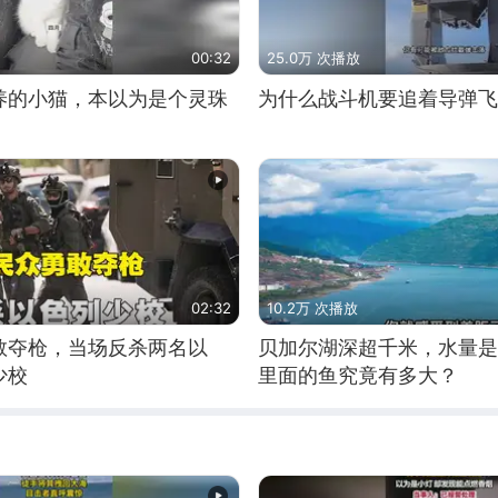
00:32
25.0万 次播放
养的小猫，本以为是个灵珠
为什么战斗机要追着导弹飞
02:32
10.2万 次播放
敢夺枪，当场反杀两名以
贝加尔湖深超千米，水量是
少校
里面的鱼究竟有多大？