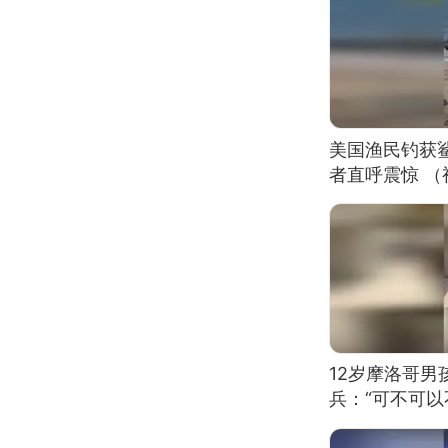
美国渔民钓获
者直呼震惊 
12岁摩洛哥
兵：“可不可以