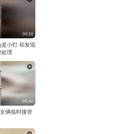
00:20
为是小灯 却发现
警处理
00:42
女俩临时接管