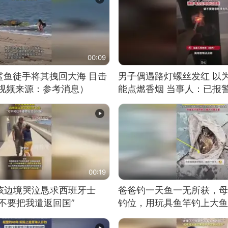
00:09
鲨鱼徒手将其拽回大海 目击
男子偶遇路灯螺丝发红 以
（视频来源：参考消息）
能点燃香烟 当事人：已报
00:19
男孩边境哭泣恳求西班牙士
爸爸钓一天鱼一无所获，母
不要把我遣返回国”
钓位，用玩具鱼竿钓上大鱼