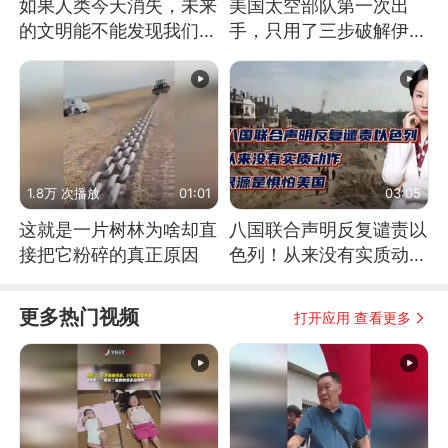
如果人类今天消失，未来
美国太空部队第一次出
的文明能不能发现我们存
手，只用了三步破解伊朗
在过？
防空
1.8万 次播放
01:01
03:05
这就是一片树林为啥却直
八国联合声明反复谴责以
接把它粉碎的真正原因
色列！从来没有实质动
作！根源是惧怕美国
更多热门视频
打开应用 查看更多