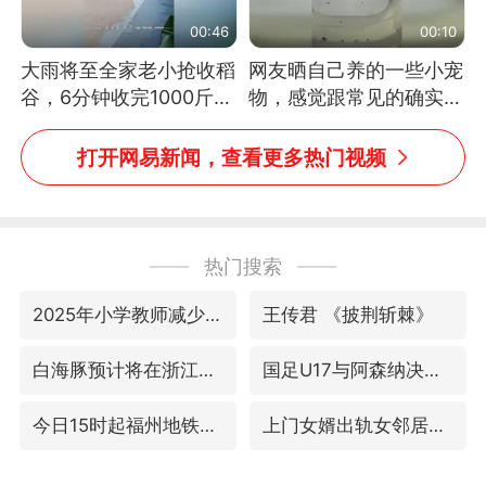
00:46
00:10
大雨将至全家老小抢收稻
网友晒自己养的一些小宠
谷，6分钟收完1000斤，
物，感觉跟常见的确实有
没有一个人掉链子
些不一样
打开网易新闻，查看更多热门视频
热门搜索
2025年小学教师减少13.19万
王传君 《披荆斩棘》
白海豚预计将在浙江苍南到三门一带登陆
国足U17与阿森纳决赛取消 并列冠军
今日15时起福州地铁高架区段停运
上门女婿出轨女邻居多年被判重婚罪