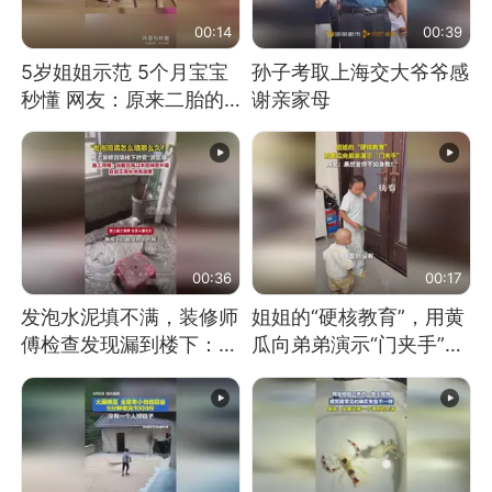
00:14
00:39
5岁姐姐示范 5个月宝宝
孙子考取上海交大爷爷感
秒懂 网友：原来二胎的
谢亲家母
快乐长这样
00:36
00:17
发泡水泥填不满，装修师
姐姐的“硬核教育”，用黄
傅检查发现漏到楼下：出
瓜向弟弟演示“门夹手”，
风口未延伸到外墙
网友：果然言传不如身
教！