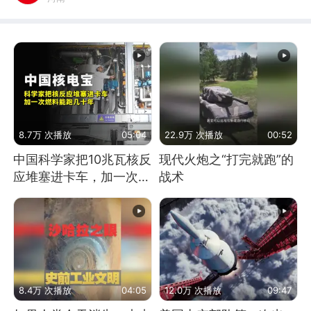
8.7万 次播放
05:04
22.9万 次播放
00:52
中国科学家把10兆瓦核反
现代火炮之“打完就跑”的
应堆塞进卡车，加一次燃
战术
料能跑几十年
8.4万 次播放
04:05
12.0万 次播放
09:47