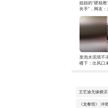
姐姐的“硬核教
夹手”，网友
发泡水泥填不
楼下：出风口
王艺迪无缘横滨
《龙餐馆》 冲