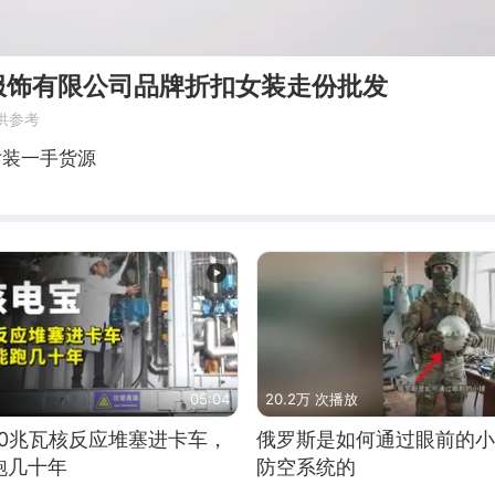
服饰有限公司品牌折扣女装走份批发
供参考
女装一手货源
05:04
20.2万 次播放
10兆瓦核反应堆塞进卡车，
俄罗斯是如何通过眼前的小
跑几十年
防空系统的