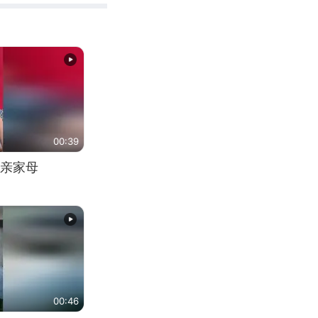
00:39
亲家母
00:46