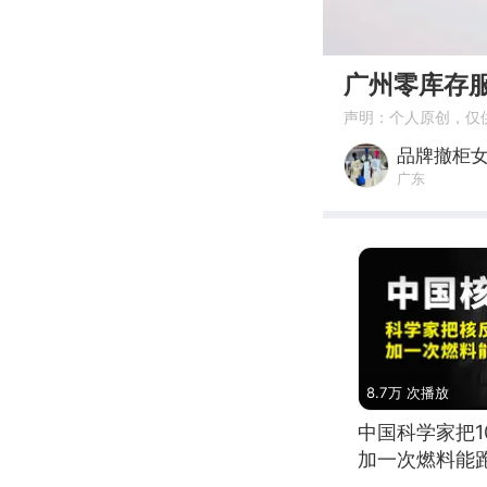
00:00
广州零库存
声明：个人原创，仅
品牌撤柜
广东
8.7万 次播放
中国科学家把
加一次燃料能