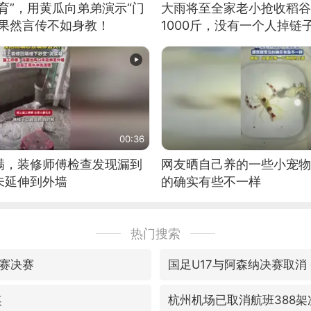
育”，用黄瓜向弟弟演示“门
大雨将至全家老小抢收稻谷
：果然言传不如身教！
1000斤，没有一个人掉链
00:36
满，装修师傅检查发现漏到
网友晒自己养的一些小宠物
未延伸到外墙
的确实有些不一样
热门搜索
赛决赛
国足U17与阿森纳决赛取消
奖
杭州机场已取消航班388架