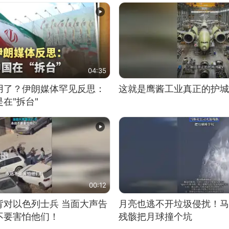
04:35
用了？伊朗媒体罕见反思：
这就是鹰酱工业真正的护城
在"拆台"
00:12
背对以色列士兵 当面大声告
月亮也逃不开垃圾侵扰！马
不要害怕他们！
残骸把月球撞个坑