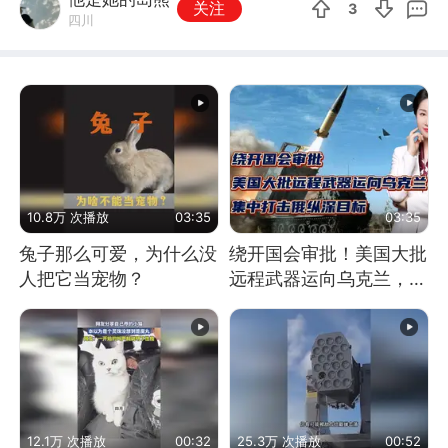
关注
3
四川
10.8万 次播放
03:35
03:35
兔子那么可爱，为什么没
绕开国会审批！美国大批
人把它当宠物？
远程武器运向乌克兰，集
中打击俄纵深目标
12.1万 次播放
00:32
25.3万 次播放
00:52