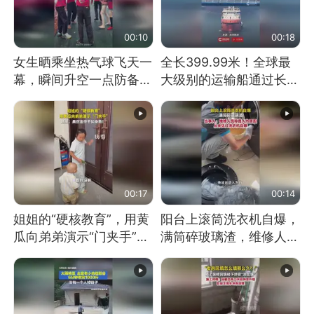
00:10
00:18
女生晒乘坐热气球飞天一
全长399.99米！全球最
幕，瞬间升空一点防备都
大级别的运输船通过长江
没有
大桥这一幕，太震撼了！
00:17
00:14
姐姐的“硬核教育”，用黄
阳台上滚筒洗衣机自爆，
瓜向弟弟演示“门夹手”，
满筒碎玻璃渣，维修人员
网友：果然言传不如身
称是人为原因，从未见过
教！
洗衣机自爆