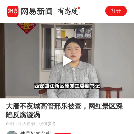
打开
Play
00:00
04:40
En
大唐不夜城高管邢乐被查，网红景区深
fu
陷反腐漩涡
声明：个人原创，仅供参考
他是她的岛熊