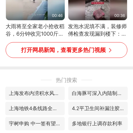
00:46
00:36
大雨将至全家老小抢收稻
发泡水泥填不满，装修师
谷，6分钟收完1000斤，
傅检查发现漏到楼下：出
没有一个人掉链子
风口未延伸到外墙
打开网易新闻，查看更多热门视频
热门搜索
上海发布内涝积水风险提示
白海豚可深入内陆制造大范围风雨
上海地铁4条线路全线停运
4.2平卫生间补漏注胶花1.55万
宇树申购 中一签有望赚20万元
多地银行上调存款利率