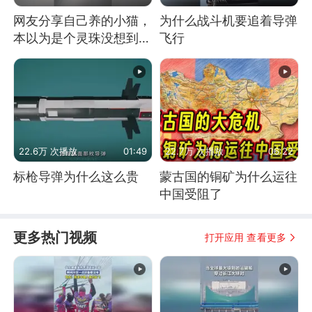
网友分享自己养的小猫，
为什么战斗机要追着导弹
本以为是个灵珠没想到是
飞行
魔丸
22.6万 次播放
01:49
22.7万 次播放
06:22
标枪导弹为什么这么贵
蒙古国的铜矿为什么运往
中国受阻了
更多热门视频
打开应用 查看更多