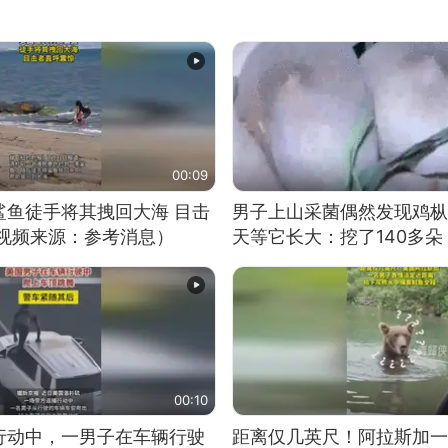
00:09
鲨鱼徒手将其拽回大海 目击
男子上山采菌偶然发现鸡枞
（视频来源：参考消息）
天等它长大：挖了140多朵
00:10
行动中，一男子在车辆行驶
距离仅几英尺！阿拉斯加一