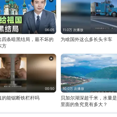
06:05
11.0万 次播放
出四条暗黑结局，最不坏的
为啥国外这么多长头卡车
东方
00:50
10.0万 次播放
真的能锯断铁栏杆吗
贝加尔湖深超千米，水量是
里面的鱼究竟有多大？