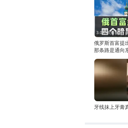
3.0万 次播放
俄罗斯首富提
那条路是通向
牙线抹上牙膏