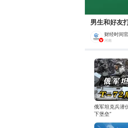
00:00
男生和好友
财经时间
河南
3636 次播放
俄军坦克兵潜伏
下堡垒”