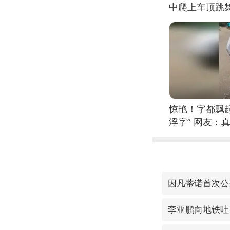
中爬上车顶跳
惊艳！字都飘起
浮字” 网友：真
因凡蒂诺首次公
李亚鹏向地铁吐血