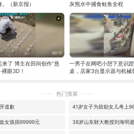
舞。（新京报）
灰熊水中捕食鲑鱼全程
00:17
来了 博主在田间创作“悬
一男子在网吧小憩下意识蹬
·裸眼3D！
桌，店家3台显示器与机械
热门搜索
开道歉
41岁女子为鼓励女儿考上9
女孩捐99999元
38岁山东财大教授刘海明