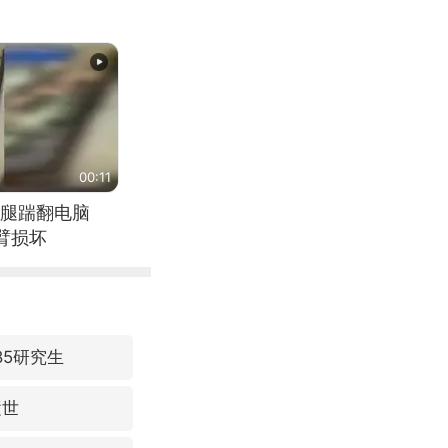
00:11
腿踹翻电脑
臂损坏
85研究生
逝世