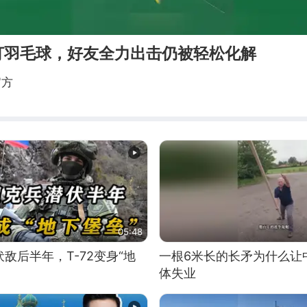
打羽毛球，好友全力出击仍被轻松化解
官方
05:48
敌后半年，T-72变身“地
一根6米长的长矛为什么让
体失业