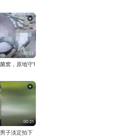
00:22
菌窝，原地守1
00:21
男子淡定拍下