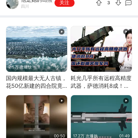
关注
3
四川
2.5万 次播放
16:34
03:21
国内规模最大无人古镇，
耗光几乎所有远程高精度
花50亿新建的四合院竟
武器，萨德消耗8成！美
没人住，发生了啥
国还敢嘲笑俄军吗
00:50
17.2万 次播放
01:49