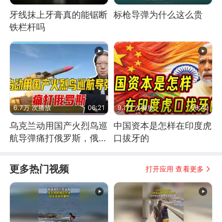
牙线抹上牙膏真的能锯断
标枪导弹为什么这么贵
铁栏杆吗
6.7万 次播放
06:21
9.1万 次播放
06:42
乌克兰动用国产火烈鸟巡
中国资本是怎样在印度虎
航导弹痛打俄罗斯，俄军
口拔牙的
为什么没能拦截？
更多热门视频
打开应用 查看更多