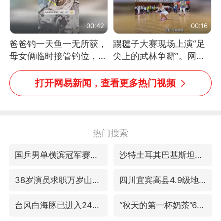
00:42
00:16
爸爸钓一天鱼一无所获，
踢毽子大赛现场上演“足
母女俩临时接管钓位，用
尖上的武林争霸”。网
玩具鱼竿钓上大鱼
友：这哪是踢毽子，分明
是武侠片现场！#睡个好
打开网易新闻，查看更多热门视频
觉
热门搜索
国乒男单横滨冠军赛全军覆没
沙特土耳其巴基斯坦签署共同防务协议
38岁演员求职万岁山NPC成功
四川宜宾高县4.9级地震致1死
台风白海豚已进入24小时警戒线
“秋天的第一杯奶茶”6岁了