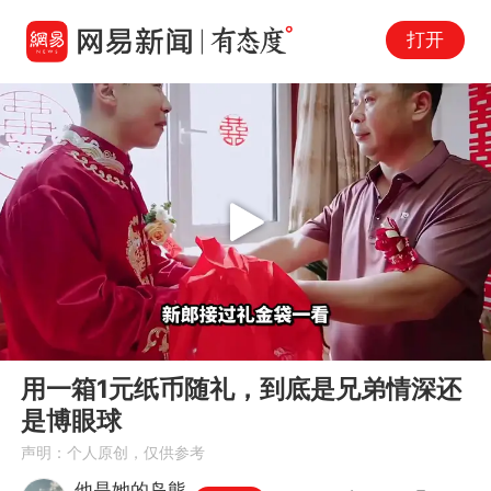
打开
Play
00:00
01:12
En
用一箱1元纸币随礼，到底是兄弟情深还
fu
是博眼球
声明：个人原创，仅供参考
他是她的岛熊