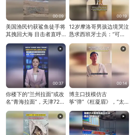
00:09
00:19
美国渔民钓获鲨鱼徒手将
12岁摩洛哥男孩边境哭泣
其拽回大海 目击者直呼
恳求西班牙士兵：“可不
震惊 （视频来源：参考
可以不要把我遣返回国”
消息）
00:37
00:14
你楼下的“兰州拉面”或改
博主口技模仿古
名“青海拉面”，天津72家
筝“弹”《枉凝眉》，“太
面馆已集体更换招牌
像了～你是吃古筝长大的
吗？”“或将成为首位考级
不带古筝的选手。”（来
源：新华每日电讯）