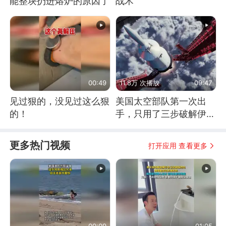
能整块扔进熔炉的原因了
战术
00:49
11.8万 次播放
09:47
见过狠的，没见过这么狠
美国太空部队第一次出
的！
手，只用了三步破解伊朗
防空
更多热门视频
打开应用 查看更多
00:09
01:05