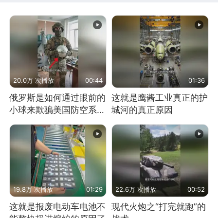
20.0万 次播放
00:44
01:36
俄罗斯是如何通过眼前的
这就是鹰酱工业真正的护
小球来欺骗美国防空系统
城河的真正原因
的
19.8万 次播放
01:29
22.6万 次播放
00:52
这就是报废电动车电池不
现代火炮之“打完就跑”的