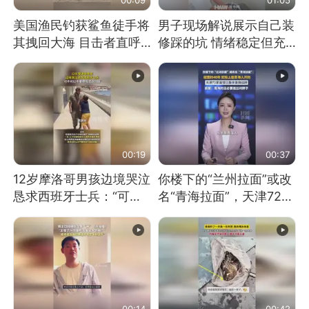
美国渔民钓获鲨鱼徒手将
男子现场解说展示自己装
其拽回大海 目击者直呼
修踩的坑 情绪稳定但充
震惊 （视频来源：参考
满无奈 每处都有精心设
消息）
计 但每处都有瑕疵 网
友：一开始我没笑 但看
到洗手盆我没绷住
00:19
00:37
12岁摩洛哥男孩边境哭泣
你楼下的“兰州拉面”或改
恳求西班牙士兵：“可不
名“青海拉面”，天津72家
可以不要把我遣返回国”
面馆已集体更换招牌
00:14
00:42