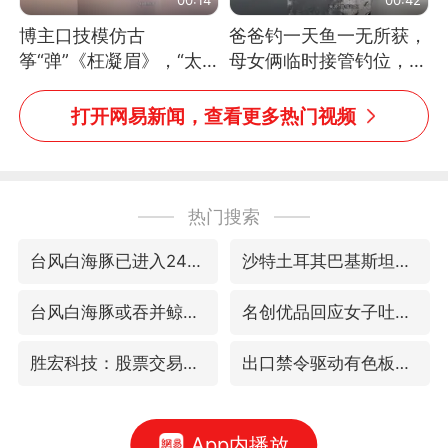
博主口技模仿古
爸爸钓一天鱼一无所获，
筝“弹”《枉凝眉》，“太
母女俩临时接管钓位，用
像了～你是吃古筝长大的
玩具鱼竿钓上大鱼
吗？”“或将成为首位考级
打开网易新闻，查看更多热门视频
不带古筝的选手。”（来
源：新华每日电讯）
热门搜索
台风白海豚已进入24小时警戒线
沙特土耳其巴基斯坦签署共同防务协议
台风白海豚或吞并鲸鱼 登陆地点更新
名创优品回应女子吐槽内裤质量差
胜宏科技：股票交易异常波动
出口禁令驱动有色板块大涨
App内播放