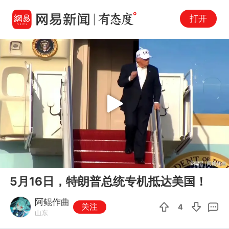
打开
Play
00:00
04:28
En
5月16日，特朗普总统专机抵达美国！
fu
阿鲲作曲
关注
4
山东