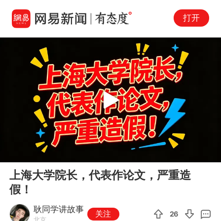
打开
Play
00:00
05:12
En
上海大学院长，代表作论文，严重造
fu
假！
耿同学讲故事
关注
26
北京