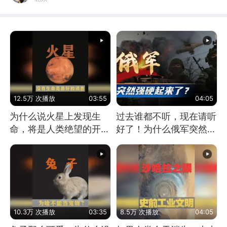
12.5万 次播放
03:55
04:05
为什么说火星上发现生
过去谁都不听，现在请听
命，将是人类绝望的开
好了！为什么俄军突然强
始？
硬起来了？
10.3万 次播放
03:35
8.5万 次播放
04:05