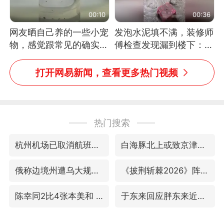
00:10
00:36
网友晒自己养的一些小宠
发泡水泥填不满，装修师
物，感觉跟常见的确实有
傅检查发现漏到楼下：出
些不一样
风口未延伸到外墙
打开网易新闻，查看更多热门视频
热门搜索
杭州机场已取消航班388架次
白海豚北上或致京津冀暴雨
俄称边境州遭乌大规模袭击已致13伤
《披荆斩棘2026》阵容官宣
陈幸同2比4张本美和 国乒双线丢冠
于东来回应胖东来近25年老店年底关闭