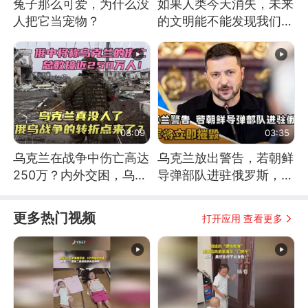
兔子那么可爱，为什么没
如果人类今天消失，未来
人把它当宠物？
的文明能不能发现我们存
在过？
08:09
03:35
乌克兰在战争中伤亡高达
乌克兰放出警告，若朝鲜
250万？内外交困，乌克
导弹部队进驻俄罗斯，乌
兰这下真没人了！
军将立即摧毁
更多热门视频
打开应用 查看更多