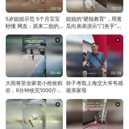
00:14
00:17
5岁姐姐示范 5个月宝宝
姐姐的“硬核教育”，用黄
秒懂 网友：原来二胎的
瓜向弟弟演示“门夹手”，
快乐长这样
网友：果然言传不如身
教！
00:46
00:39
大雨将至全家老小抢收稻
孙子考取上海交大爷爷感
谷，6分钟收完1000斤，
谢亲家母
没有一个人掉链子