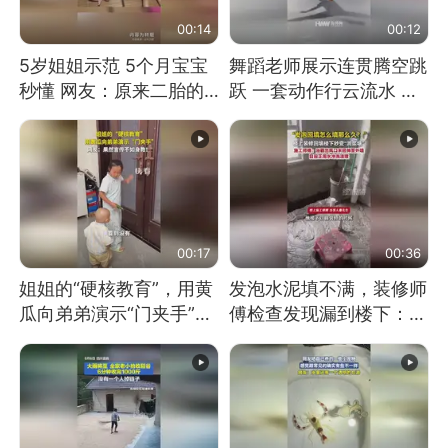
00:14
00:12
5岁姐姐示范 5个月宝宝
舞蹈老师展示连贯腾空跳
秒懂 网友：原来二胎的
跃 一套动作行云流水 节
快乐长这样
奏感拉满 网友：怎么做
到又舞又武的？
00:17
00:36
姐姐的“硬核教育”，用黄
发泡水泥填不满，装修师
瓜向弟弟演示“门夹手”，
傅检查发现漏到楼下：出
网友：果然言传不如身
风口未延伸到外墙
教！