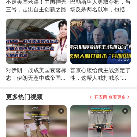
不走美国老路！中国神光
巴勒斯坦人勇敢夺枪，当
三号，走出自主创新之路
场反杀两名以军，包括一
名少校
04:12
05:28
对伊朗一战成美国衰落标
普京心腹给俄主战派定了
志！伊朗无意中成帝国终
性，这帮人喊打喊杀“其
结者！历史的必然
心可诛”
更多热门视频
打开应用 查看更多