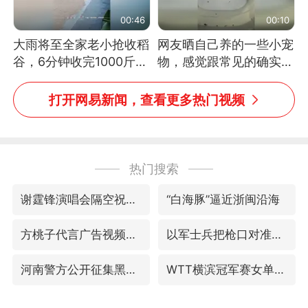
00:46
00:10
大雨将至全家老小抢收稻
网友晒自己养的一些小宠
谷，6分钟收完1000斤，
物，感觉跟常见的确实有
没有一个人掉链子
些不一样
打开网易新闻，查看更多热门视频
热门搜索
谢霆锋演唱会隔空祝王菲生日快乐
“白海豚”逼近浙闽沿海
方桃子代言广告视频已下架
以军士兵把枪口对准中国记者
河南警方公开征集黑恶犯罪线索
WTT横滨冠军赛女单四强国乒占三席