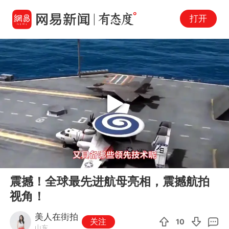
打开
Play
00:00
02:25
En
震撼！全球最先进航母亮相，震撼航拍
fu
视角！
美人在街拍
关注
10
山东