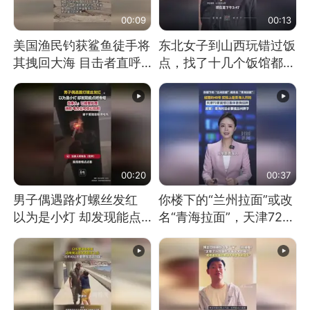
00:09
00:13
美国渔民钓获鲨鱼徒手将
东北女子到山西玩错过饭
其拽回大海 目击者直呼
点，找了十几个饭馆都没
震惊 （视频来源：参考
开门：午休到几点
消息）
00:20
00:37
男子偶遇路灯螺丝发红
你楼下的“兰州拉面”或改
以为是小灯 却发现能点
名“青海拉面”，天津72家
燃香烟 当事人：已报警
面馆已集体更换招牌
处理