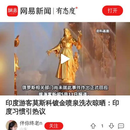
打开
Play
00:00
00:36
En
印度游客莫斯科镀金喷泉洗衣晾晒：印
fu
度习惯引热议
伴你终老n
关注
1
山东