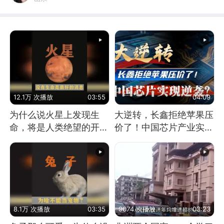
12.1万 次播放
03:55
04:09
为什么说火星上发现生
大逆转，长鑫拒绝苹果压
命，将是人类绝望的开
价了！中国芯片产业实现
始？
怎样的逆袭？
8.1万 次播放
03:35
9074 次播放
03:23