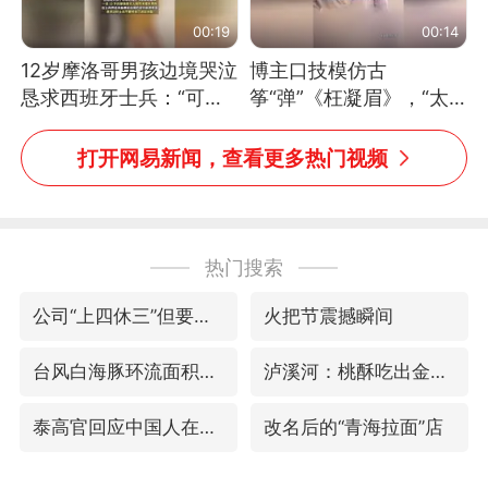
00:19
00:14
12岁摩洛哥男孩边境哭泣
博主口技模仿古
恳求西班牙士兵：“可不
筝“弹”《枉凝眉》，“太
可以不要把我遣返回国”
像了～你是吃古筝长大的
吗？”“或将成为首位考级
打开网易新闻，查看更多热门视频
不带古筝的选手。”（来
源：新华每日电讯）
热门搜索
公司“上四休三”但要降薪1000元
火把节震撼瞬间
台风白海豚环流面积近似13个浙江
泸溪河：桃酥吃出金属牙冠视频不实
泰高官回应中国人在泰遭歧视：全面调查
改名后的“青海拉面”店