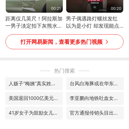
00:21
00:20
距离仅几英尺！阿拉斯加
男子偶遇路灯螺丝发红
一男子淡定拍下灰熊水中
以为是小灯 却发现能点
捕食鲑鱼全程
燃香烟 当事人：已报警
处理
打开网易新闻，查看更多热门视频
热门搜索
人贩子“梅姨”真实姓名曝光
台风白海豚或在华东沿海登陆
美国退回1000亿美元关税
李亚鹏向地铁吐血女孩捐99999元
41岁女子为鼓励女儿考上985研究生
官方通报传销头目出狱办书院