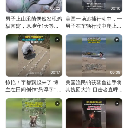
00:22
00:10
男子上山采菌偶然发现鸡
美国一场追捕行动中，一
枞菌窝，原地守1天等它
男子在车辆行驶中爬上车
长大：挖了140多朵
顶跳舞。（新京报）
00:17
00:09
惊艳！字都飘起来了 博
美国渔民钓获鲨鱼徒手将
主在田间创作“悬浮字” 网
其拽回大海 目击者直呼
友：真·裸眼3D！
震惊 （视频来源：参考
消息）