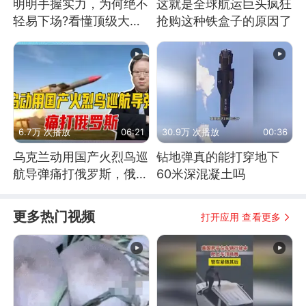
明明手握实力，为何绝不
这就是全球航运巨头疯狂
轻易下场?看懂顶级大国
抢购这种铁盒子的原因了
谋略
6.7万 次播放
06:21
30.9万 次播放
00:36
乌克兰动用国产火烈鸟巡
钻地弹真的能打穿地下
航导弹痛打俄罗斯，俄军
60米深混凝土吗
为什么没能拦截？
更多热门视频
打开应用 查看更多