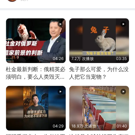
04:26
7.2万 次播放
03:35
杜金最新判断：俄精英必
兔子那么可爱，为什么没
须明白，要么人类毁灭，
人把它当宠物？
要么俄毁灭
04:29
18.9万 次播放
01:40