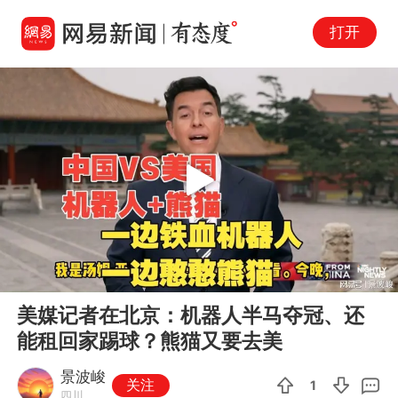
打开
Play
00:00
06:35
En
美媒记者在北京：机器人半马夺冠、还
fu
能租回家踢球？熊猫又要去美
景波峻
关注
1
四川