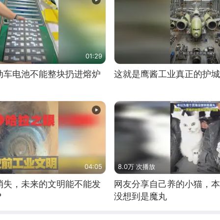
01:29
动车电池不能整块扔进熔炉
这就是鹰酱工业真正的护城
04:05
8.0万 次播放
消失，未来的文明能不能发
网友分享自己养的小猫，本
？
没想到是魔丸