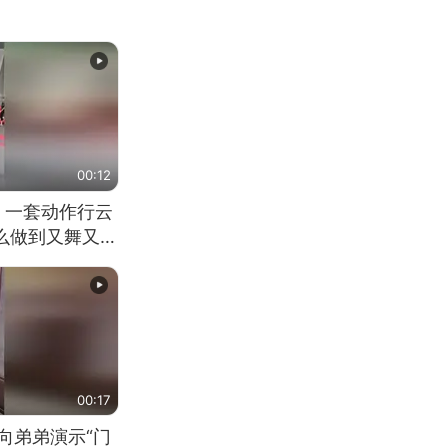
00:12
 一套动作行云
怎么做到又舞又武
00:17
向弟弟演示“门