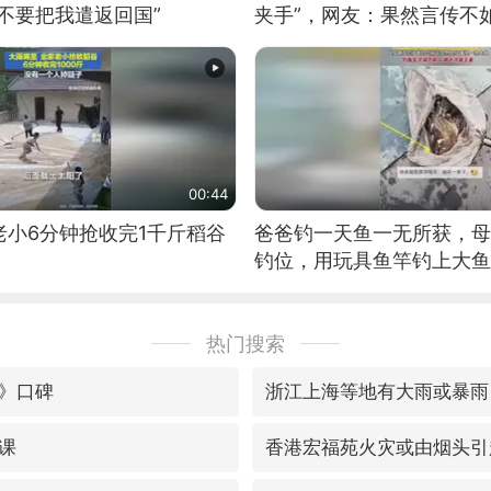
不要把我遣返回国”
夹手”，网友：果然言传不
00:44
老小6分钟抢收完1千斤稻谷
爸爸钓一天鱼一无所获，母
钓位，用玩具鱼竿钓上大鱼
热门搜索
》口碑
浙江上海等地有大雨或暴雨
课
香港宏福苑火灾或由烟头引