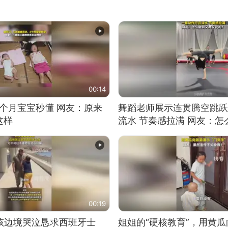
00:14
5个月宝宝秒懂 网友：原来
舞蹈老师展示连贯腾空跳跃
这样
流水 节奏感拉满 网友：
的？
00:19
男孩边境哭泣恳求西班牙士
姐姐的“硬核教育”，用黄瓜