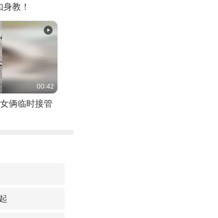
如身教！
00:42
女俩临时接管
起