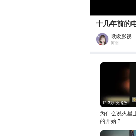
00:00
十几年前的
瞅瞅影视
河南
12.3万 次播放
为什么说火星
的开始？