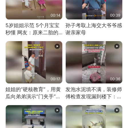
00:14
00:39
5岁姐姐示范 5个月宝宝
孙子考取上海交大爷爷感
秒懂 网友：原来二胎的
谢亲家母
快乐长这样
00:17
00:36
姐姐的“硬核教育”，用黄
发泡水泥填不满，装修师
瓜向弟弟演示“门夹手”，
傅检查发现漏到楼下：出
网友：果然言传不如身
风口未延伸到外墙
教！