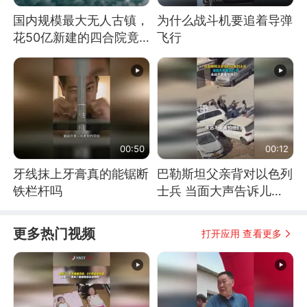
国内规模最大无人古镇，
为什么战斗机要追着导弹
花50亿新建的四合院竟
飞行
没人住，发生了啥
00:50
00:12
牙线抹上牙膏真的能锯断
巴勒斯坦父亲背对以色列
铁栏杆吗
士兵 当面大声告诉儿
子：永远不要害怕他们！
更多热门视频
打开应用 查看更多