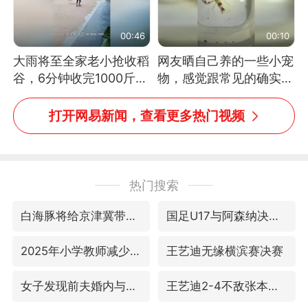
00:46
00:10
大雨将至全家老小抢收稻
网友晒自己养的一些小宠
谷，6分钟收完1000斤，
物，感觉跟常见的确实有
没有一个人掉链子
些不一样
打开网易新闻，查看更多热门视频
热门搜索
白海豚将给京津冀带来大暴雨
国足U17与阿森纳决赛取消 并列冠军
2025年小学教师减少13.19万
王艺迪无缘横滨赛决赛
女子发现前夫婚内与第三者育子
王艺迪2-4不敌张本美和止步4强