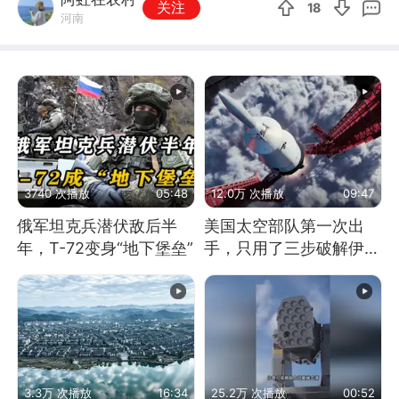
关注
18
河南
3740 次播放
05:48
12.0万 次播放
09:47
俄军坦克兵潜伏敌后半
美国太空部队第一次出
年，T-72变身“地下堡垒”
手，只用了三步破解伊朗
防空
3.3万 次播放
16:34
25.2万 次播放
00:52