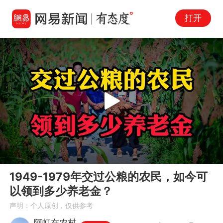
打开
Play
00:00
02:12
En
1949-1979年交过公粮的农民，如今可
fu
以领到多少养老金？
声明：个人原创，仅供参考
阿虹在农村