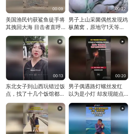
00:09
00:22
美国渔民钓获鲨鱼徒手将
男子上山采菌偶然发现鸡
其拽回大海 目击者直呼
枞菌窝，原地守1天等它
震惊 （视频来源：参考
长大：挖了140多朵
消息）
00:13
00:20
东北女子到山西玩错过饭
男子偶遇路灯螺丝发红
点，找了十几个饭馆都没
以为是小灯 却发现能点
开门：午休到几点
燃香烟 当事人：已报警
处理