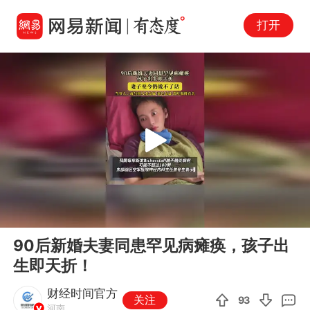
打开
Play
00:00
00:10
En
90后新婚夫妻同患罕见病瘫痪，孩子出
fu
生即天折！
财经时间官方
关注
93
河南