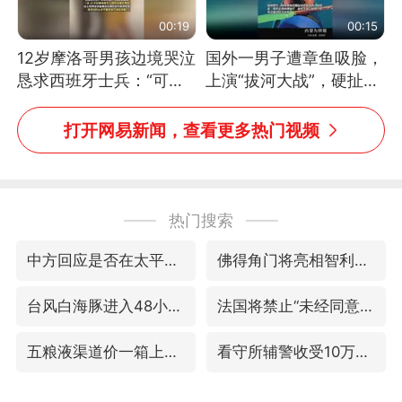
00:19
00:15
12岁摩洛哥男孩边境哭泣
国外一男子遭章鱼吸脸，
恳求西班牙士兵：“可不
上演“拔河大战”，硬扯加
可以不要把我遣返回国”
铁棒敲打方才挣脱
打开网易新闻，查看更多热门视频
热门搜索
中方回应是否在太平洋海底开采稀土
佛得角门将亮相智利俱乐部主场
台风白海豚进入48小时警戒线
法国将禁止“未经同意的电话营销”
五粮液渠道价一箱上涨近百元
看守所辅警收受10万获刑1年