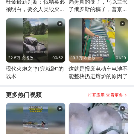
杜金最新判断：俄精英必
局势真的变了，乌克兰念
须明白，要么人类毁灭，
了俄罗斯的稿子，普京说
要么俄毁灭
战胜自己就是胜利
22.5万 次播放
00:52
19.7万 次播放
01:29
现代火炮之“打完就跑”的
这就是报废电动车电池不
战术
能整块扔进熔炉的原因了
更多热门视频
打开应用 查看更多