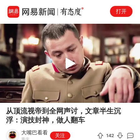
打开
Play
00:00
04:22
En
从顶流视帝到全网声讨，文章半生沉
fu
浮：演技封神，做人翻车
大嘴巴看看
关注
142
重庆