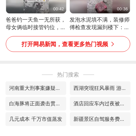
00:42
00:36
爸爸钓一天鱼一无所获，
发泡水泥填不满，装修师
母女俩临时接管钓位，用
傅检查发现漏到楼下：出
玩具鱼竿钓上大鱼
风口未延伸到外墙
打开网易新闻，查看更多热门视频
热门搜索
河南重大刑事案嫌疑人落网
西湖突现狂风暴雨 游客瞬间被浇透
白海豚将正面袭击贯穿浙江
酒店回应车内过夜被收150元
几元成本 千万市值蒸发
新疆景区自驾服务费改为按车收费