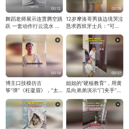
00:12
00:19
舞蹈老师展示连贯腾空跳
12岁摩洛哥男孩边境哭泣
跃 一套动作行云流水 节
恳求西班牙士兵：“可不
奏感拉满 网友：怎么做
可以不要把我遣返回国”
到又舞又武的？
00:14
00:17
博主口技模仿古
姐姐的“硬核教育”，用黄
筝“弹”《枉凝眉》，“太
瓜向弟弟演示“门夹手”，
像了～你是吃古筝长大的
网友：果然言传不如身
吗？”“或将成为首位考级
教！
不带古筝的选手。”（来
源：新华每日电讯）