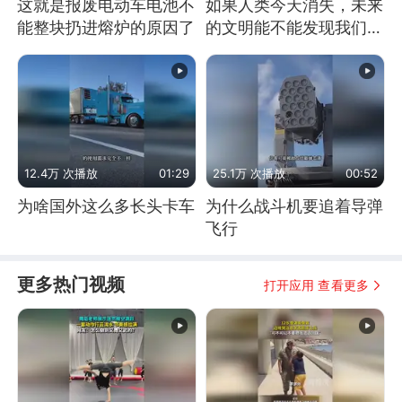
这就是报废电动车电池不
如果人类今天消失，未来
能整块扔进熔炉的原因了
的文明能不能发现我们存
在过？
12.4万 次播放
01:29
25.1万 次播放
00:52
为啥国外这么多长头卡车
为什么战斗机要追着导弹
飞行
更多热门视频
打开应用 查看更多