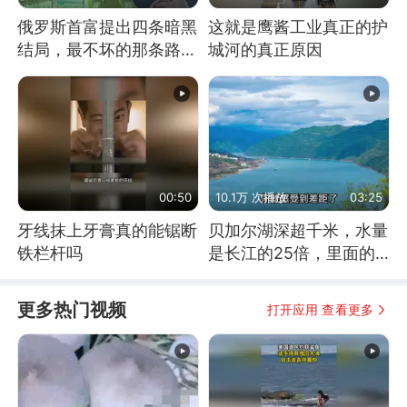
俄罗斯首富提出四条暗黑
这就是鹰酱工业真正的护
结局，最不坏的那条路是
城河的真正原因
通向东方
00:50
10.1万 次播放
03:25
牙线抹上牙膏真的能锯断
贝加尔湖深超千米，水量
铁栏杆吗
是长江的25倍，里面的
鱼究竟有多大？
更多热门视频
打开应用 查看更多