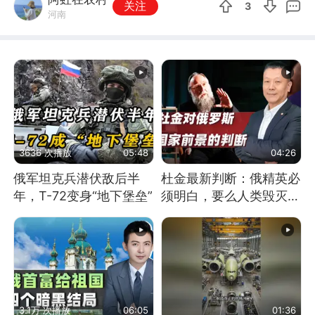
关注
3
河南
3636 次播放
05:48
04:26
俄军坦克兵潜伏敌后半
杜金最新判断：俄精英必
年，T-72变身“地下堡垒”
须明白，要么人类毁灭，
要么俄毁灭
3.1万 次播放
06:05
01:36