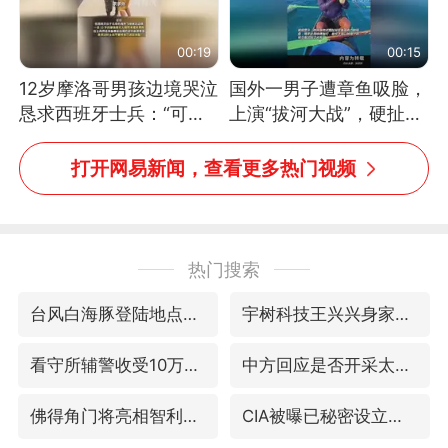
00:19
00:15
12岁摩洛哥男孩边境哭泣
国外一男子遭章鱼吸脸，
恳求西班牙士兵：“可不
上演“拔河大战”，硬扯加
可以不要把我遣返回国”
铁棒敲打方才挣脱
打开网易新闻，查看更多热门视频
热门搜索
台风白海豚登陆地点更新
宇树科技王兴兴身家有望超200亿元
看守所辅警收受10万获刑1年
中方回应是否开采太平洋海底稀土资源
佛得角门将亮相智利俱乐部主场
CIA被曝已秘密设立古巴工作组