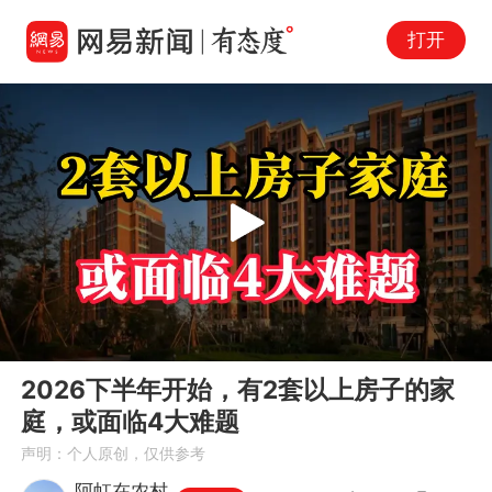
打开
Play
00:00
02:26
En
2026下半年开始，有2套以上房子的家
fu
庭，或面临4大难题
声明：个人原创，仅供参考
阿虹在农村