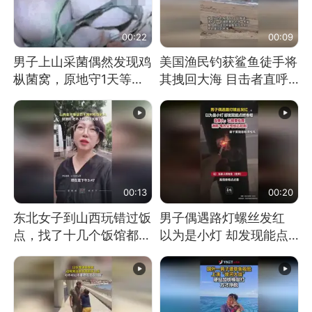
00:22
00:09
男子上山采菌偶然发现鸡
美国渔民钓获鲨鱼徒手将
枞菌窝，原地守1天等它
其拽回大海 目击者直呼
长大：挖了140多朵
震惊 （视频来源：参考
消息）
00:13
00:20
东北女子到山西玩错过饭
男子偶遇路灯螺丝发红
点，找了十几个饭馆都没
以为是小灯 却发现能点
开门：午休到几点
燃香烟 当事人：已报警
处理