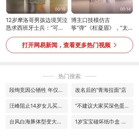
00:19
00:14
12岁摩洛哥男孩边境哭泣
博主口技模仿古
恳求西班牙士兵：“可不
筝“弹”《枉凝眉》，“太
可以不要把我遣返回国”
像了～你是吃古筝长大的
吗？”“或将成为首位考级
打开网易新闻，查看更多热门视频
不带古筝的选手。”（来
源：新华每日电讯）
热门搜索
段绚竞因公牺牲 年仅44岁
改名后的“青海拉面”店
汪峰阻止14岁女儿买大牌
“不建议大家买深色蛋糕”
台风白海豚体型变大近似13个浙江面积
1岁宝宝碰坏纸巾盒 宝妈被索赔924元