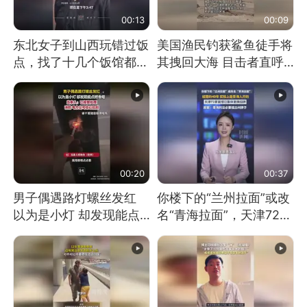
00:13
00:09
东北女子到山西玩错过饭
美国渔民钓获鲨鱼徒手将
点，找了十几个饭馆都没
其拽回大海 目击者直呼
开门：午休到几点
震惊 （视频来源：参考
消息）
00:20
00:37
男子偶遇路灯螺丝发红
你楼下的“兰州拉面”或改
以为是小灯 却发现能点
名“青海拉面”，天津72家
燃香烟 当事人：已报警
面馆已集体更换招牌
处理