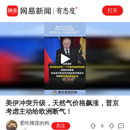
打开
Play
00:00
00:09
En
美伊冲突升级，天然气价格飙涨，普京
fu
考虑主动给欧洲断气！
爱吃榴莲的狗
关注
5
山东