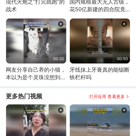
现代火炮之“打完就跑”的
国内规模最大无人古镇，
战术
花50亿新建的四合院竟
没人住，发生了啥
00:32
00:50
网友分享自己养的小猫，
牙线抹上牙膏真的能锯断
本以为是个灵珠没想到是
铁栏杆吗
魔丸
更多热门视频
打开应用 查看更多