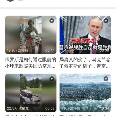
19.9万 次播放
00:44
03:06
俄罗斯是如何通过眼前的
局势真的变了，乌克兰念
小球来欺骗美国防空系统
了俄罗斯的稿子，普京说
的
战胜自己就是胜利
22.5万 次播放
00:52
1.9万 次播放
16:34