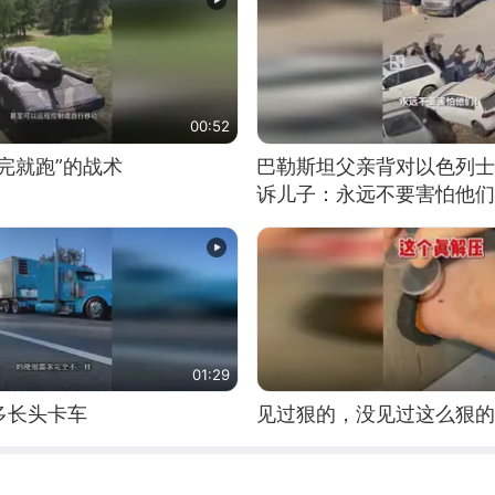
00:52
完就跑”的战术
巴勒斯坦父亲背对以色列士
诉儿子：永远不要害怕他们
01:29
多长头卡车
见过狠的，没见过这么狠的