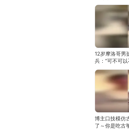
12岁摩洛哥
兵：“可不可以
博主口技模仿古
了～你是吃古筝