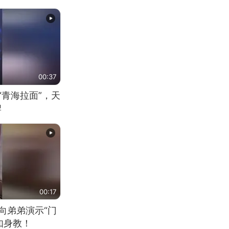
00:37
“青海拉面”，天
牌
00:17
向弟弟演示“门
如身教！