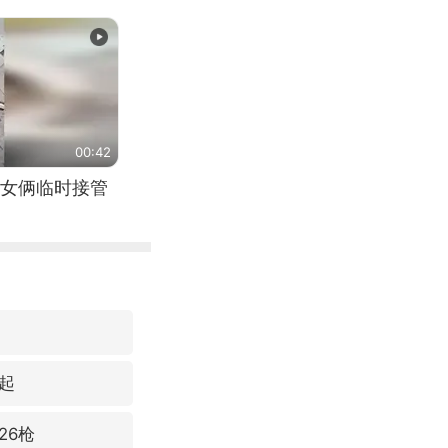
00:42
女俩临时接管
起
26枪