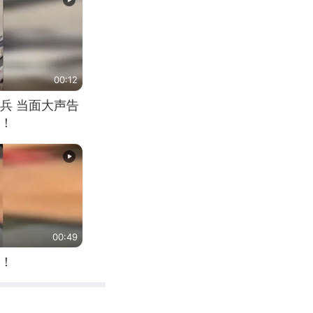
00:12
兵 当面大声告
！
00:49
！