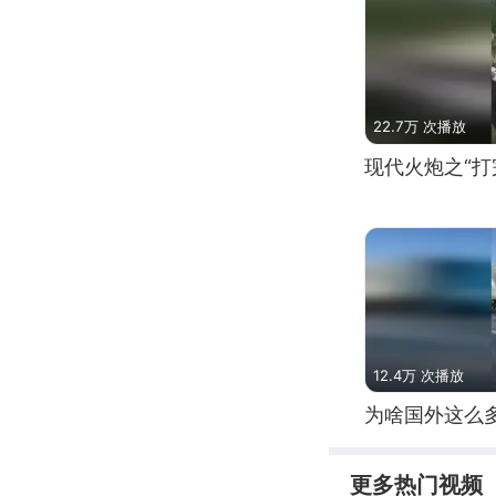
22.7万 次播放
现代火炮之“打
12.4万 次播放
为啥国外这么
更多热门视频