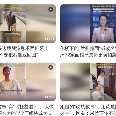
00:19
男孩边境哭泣恳求西班牙士
你楼下的“兰州拉面”或改名
不要把我遣返回国”
津72家面馆已集体更换招
00:14
筝“弹”《枉凝眉》，“太像
姐姐的“硬核教育”，用黄瓜
长大的吗？”“或将成为首
夹手”，网友：果然言传不