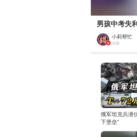
00:00
男孩中考失
小莉帮忙
河南
3675 次播放
俄军坦克兵潜伏
下堡垒”