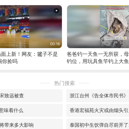
筝的选手。”（来源：新华每
00:16
场面上新！网友：毽子不是
爸爸钓一天鱼一无所获，母
踢你捡吗
钓位，用玩具鱼竿钓上大鱼
热门搜索
宋致远被查
浙江台州《告全体市民书》
毒意味着什么
香港宏福苑火灾或由烟头引
将带来多大影响
泰国初中生饮弹自尽前开了