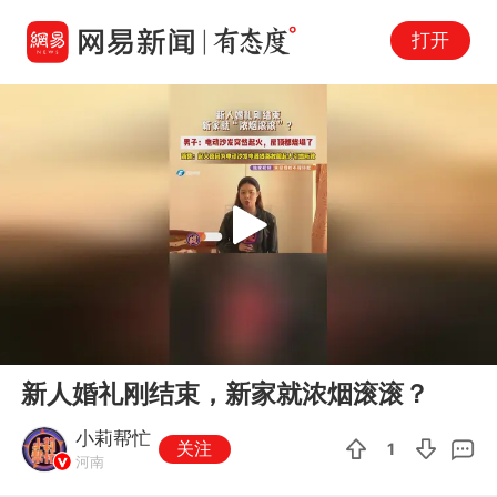
打开
Play
00:00
04:08
En
新人婚礼刚结束，新家就浓烟滚滚？
fu
小莉帮忙
关注
1
河南