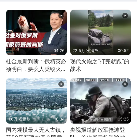
04:26
22.5万 次播放
00:52
杜金最新判断：俄精英必
现代火炮之“打完就跑”的
须明白，要么人类毁灭，
战术
要么俄毁灭
1.8万 次播放
16:34
05:25
国内规模最大无人古镇，
央视报道解放军抢滩登