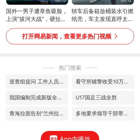
国外一男子遭章鱼吸脸，
轿车后备箱放桶装水引燃
上演“拔河大战”，硬扯加
纸壳，车主发现直呼太危
铁棒敲打方才挣脱
险，“拍出来让大家都避
免这个危险”
打开网易新闻，查看更多热门视频
热门搜索
巡查组提问 工作人员偷用手机查答案
看守所辅警收受10万获刑1年
我国编制完成新版全月地质图
U17国足三战全胜
青海拉面告别“兰州拉面”
多地要求领导干部带头休假
App内播放