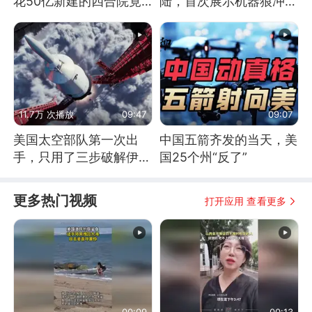
花50亿新建的四合院竟
陆，首次展示机器狼冲
没人住，发生了啥
滩！传统登陆彻底终结
11.7万 次播放
09:47
09:07
美国太空部队第一次出
中国五箭齐发的当天，美
手，只用了三步破解伊朗
国25个州“反了”
防空
更多热门视频
打开应用 查看更多
00:09
00:13