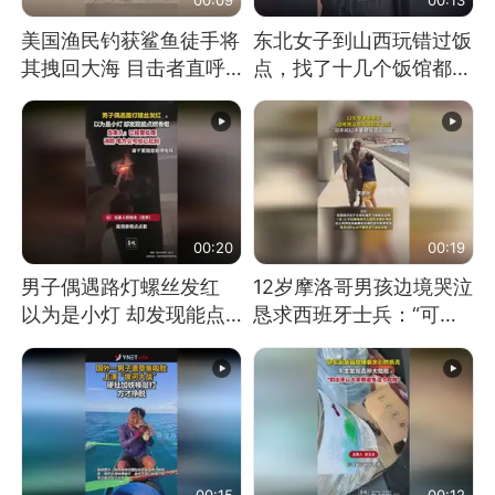
美国渔民钓获鲨鱼徒手将
东北女子到山西玩错过饭
其拽回大海 目击者直呼
点，找了十几个饭馆都没
震惊 （视频来源：参考
开门：午休到几点
消息）
00:20
00:19
男子偶遇路灯螺丝发红
12岁摩洛哥男孩边境哭泣
以为是小灯 却发现能点
恳求西班牙士兵：“可不
燃香烟 当事人：已报警
可以不要把我遣返回国”
处理
00:15
00:12